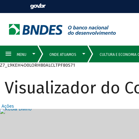
Z7_L9KEH4O0LORH80ALCLTPF80S71
Visualizador do 
Ações
Destaques Prin