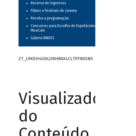
Reserva de ingressos
Filmes e festivais de cinema
Receba a programação
Concursos para Escolha de Espetáculos
Musicais
Galeria BNDES
Z7_L9KEH4O0LORH80ALCLTPF80SN5
Visualizador
do
Conteúdo