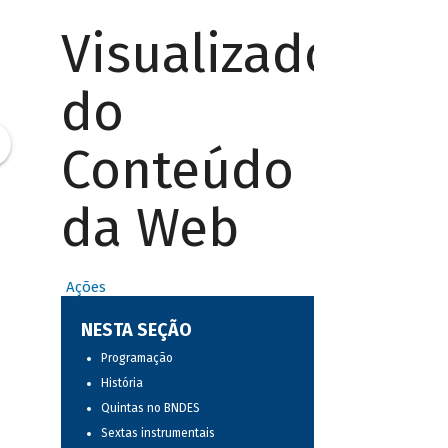
Visualizador
do
Conteúdo
da Web
Ações
NESTA SEÇÃO
Programação
História
Quintas no BNDES
Sextas instrumentais