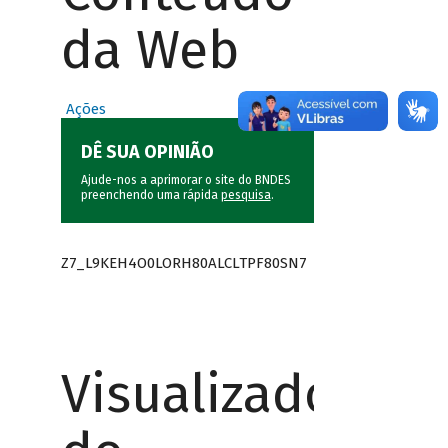
da Web
Ações
DÊ SUA OPINIÃO
Ajude-nos a aprimorar o site do BNDES
preenchendo uma rápida
pesquisa
.
Z7_L9KEH4O0LORH80ALCLTPF80SN7
Visualizador