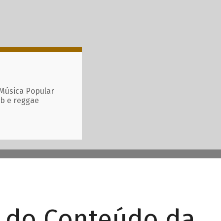
 Música Popular
ub e reggae
r do Conteúdo da