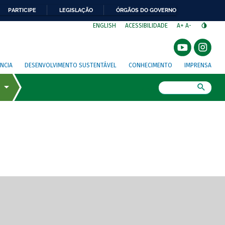
PARTICIPE
LEGISLAÇÃO
ÓRGÃOS DO GOVERNO
⁣
ENGLISH
ACESSIBILIDADE
A+
A-
NCIA
DESENVOLVIMENTO SUSTENTÁVEL
CONHECIMENTO
IMPRENSA
Busca
gem de tela