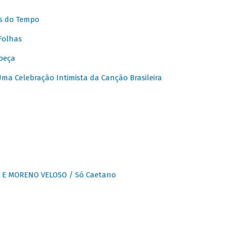
s do Tempo
Folhas
beça
a Celebração Intimista da Canção Brasileira
E MORENO VELOSO / Só Caetano