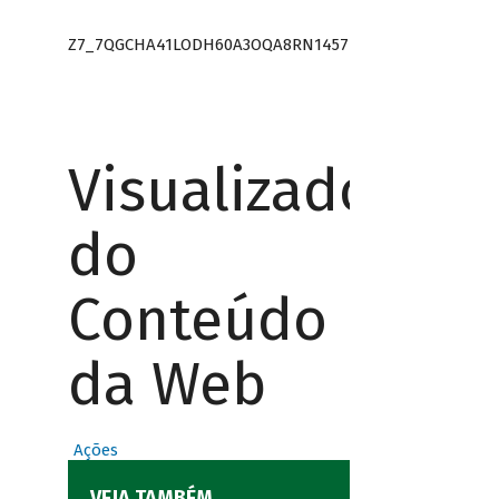
Z7_7QGCHA41LODH60A3OQA8RN1457
Visualizador
do
Conteúdo
da Web
Ações
VEJA TAMBÉM