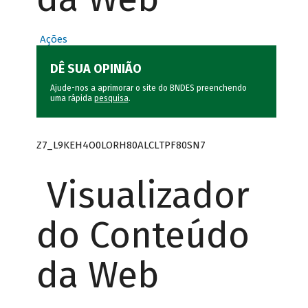
Ações
DÊ SUA OPINIÃO
Ajude-nos a aprimorar o site do BNDES preenchendo
uma rápida
pesquisa
.
Z7_L9KEH4O0LORH80ALCLTPF80SN7
Visualizador
do Conteúdo
da Web