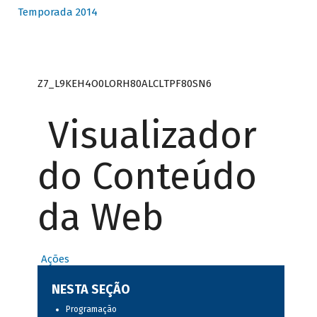
Temporada 2014
Z7_L9KEH4O0LORH80ALCLTPF80SN6
Visualizador
do Conteúdo
da Web
Ações
NESTA SEÇÃO
Programação