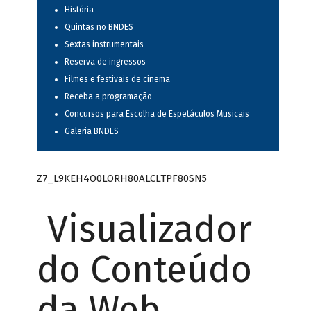
História
Quintas no BNDES
Sextas instrumentais
Reserva de ingressos
Filmes e festivais de cinema
Receba a programação
Concursos para Escolha de Espetáculos Musicais
Galeria BNDES
Z7_L9KEH4O0LORH80ALCLTPF80SN5
Visualizador
do Conteúdo
da Web