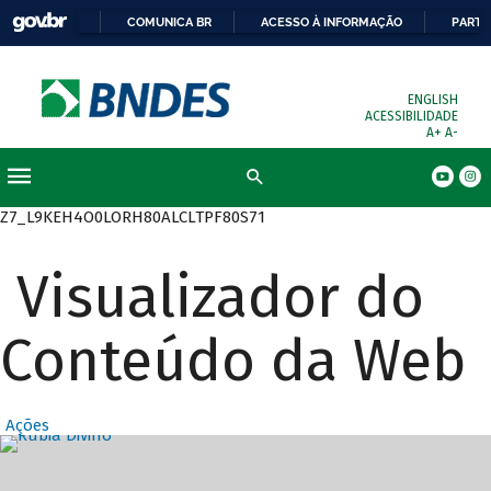
COMUNICA BR
ACESSO À INFORMAÇÃO
PARTI
ENGLISH
ACESSIBILIDADE
A+
A-
Busca
Z7_L9KEH4O0LORH80ALCLTPF80S71
Visualizador do
Conteúdo da Web
Ações
Destaques Prin