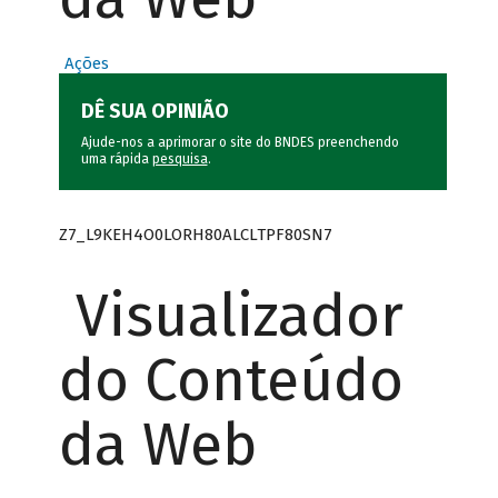
Ações
DÊ SUA OPINIÃO
Ajude-nos a aprimorar o site do BNDES preenchendo
uma rápida
pesquisa
.
Z7_L9KEH4O0LORH80ALCLTPF80SN7
Visualizador
do Conteúdo
da Web