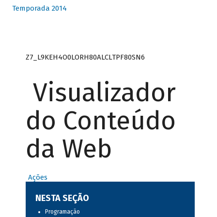
Temporada 2014
Z7_L9KEH4O0LORH80ALCLTPF80SN6
Visualizador
do Conteúdo
da Web
Ações
NESTA SEÇÃO
Programação