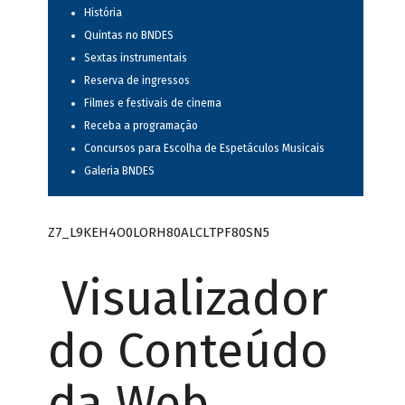
História
Quintas no BNDES
Sextas instrumentais
Reserva de ingressos
Filmes e festivais de cinema
Receba a programação
Concursos para Escolha de Espetáculos Musicais
Galeria BNDES
Z7_L9KEH4O0LORH80ALCLTPF80SN5
Visualizador
do Conteúdo
da Web