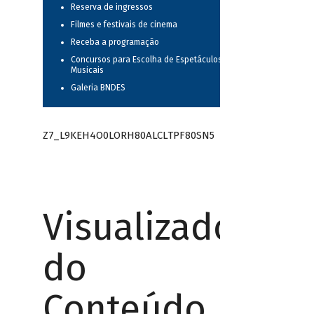
Reserva de ingressos
Filmes e festivais de cinema
Receba a programação
Concursos para Escolha de Espetáculos
Musicais
Galeria BNDES
Z7_L9KEH4O0LORH80ALCLTPF80SN5
Visualizador
do
Conteúdo