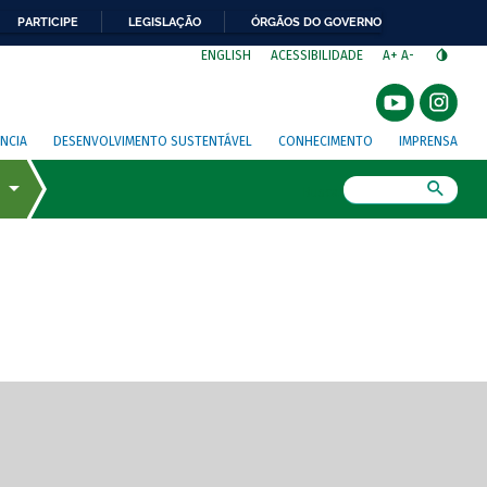
PARTICIPE
LEGISLAÇÃO
ÓRGÃOS DO GOVERNO
⁣
ENGLISH
ACESSIBILIDADE
A+
A-
NCIA
DESENVOLVIMENTO SUSTENTÁVEL
CONHECIMENTO
IMPRENSA
Busca
gem de tela