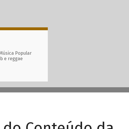
 Música Popular
ub e reggae
r do Conteúdo da