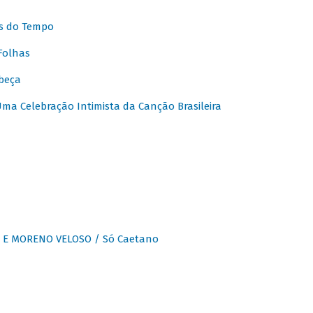
s do Tempo
Folhas
beça
a Celebração Intimista da Canção Brasileira
E MORENO VELOSO / Só Caetano