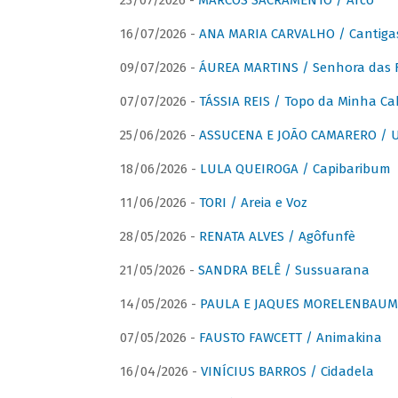
23/07/2026 -
MARCOS SACRAMENTO / Arco
16/07/2026 -
ANA MARIA CARVALHO / Cantiga
09/07/2026 -
ÁUREA MARTINS / Senhora das 
07/07/2026 -
TÁSSIA REIS / Topo da Minha Ca
25/06/2026 -
ASSUCENA E JOÃO CAMARERO / Um
18/06/2026 -
LULA QUEIROGA / Capibaribum
11/06/2026 -
TORI / Areia e Voz
28/05/2026 -
RENATA ALVES / Agôfunfè
21/05/2026 -
SANDRA BELÊ / Sussuarana
14/05/2026 -
PAULA E JAQUES MORELENBAUM 
07/05/2026 -
FAUSTO FAWCETT / Animakina
16/04/2026 -
VINÍCIUS BARROS / Cidadela