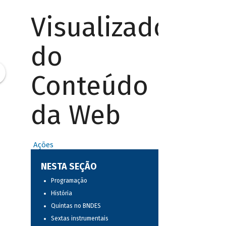
Visualizador
do
Conteúdo
da Web
Ações
NESTA SEÇÃO
Programação
História
Quintas no BNDES
Sextas instrumentais