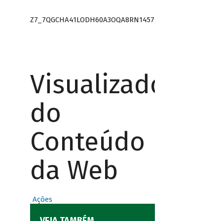
Z7_7QGCHA41LODH60A3OQA8RN1457
Visualizador
do
Conteúdo
da Web
Ações
VEJA TAMBÉM