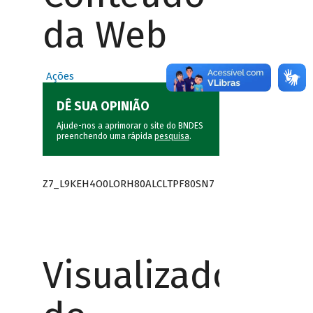
da Web
Ações
DÊ SUA OPINIÃO
Ajude-nos a aprimorar o site do BNDES
preenchendo uma rápida
pesquisa
.
Z7_L9KEH4O0LORH80ALCLTPF80SN7
Visualizador