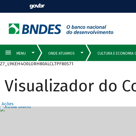
Z7_L9KEH4O0LORH80ALCLTPF80S71
Visualizador do 
Ações
Destaques Prin