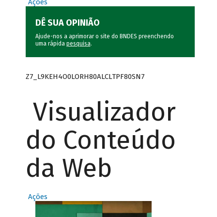
Ações
DÊ SUA OPINIÃO
Ajude-nos a aprimorar o site do BNDES preenchendo
uma rápida
pesquisa
.
Z7_L9KEH4O0LORH80ALCLTPF80SN7
Visualizador
do Conteúdo
da Web
Ações