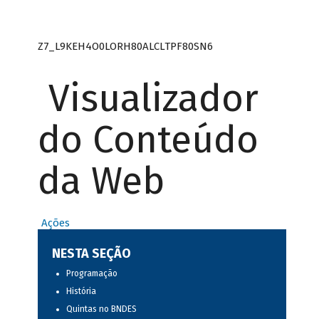
Z7_L9KEH4O0LORH80ALCLTPF80SN6
Visualizador
do Conteúdo
da Web
Ações
NESTA SEÇÃO
Programação
História
Quintas no BNDES