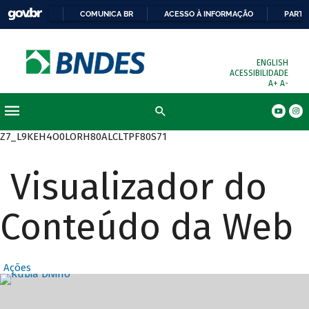
COMUNICA BR
ACESSO À INFORMAÇÃO
PARTI
ENGLISH
ACESSIBILIDADE
A+
A-
Busca
Z7_L9KEH4O0LORH80ALCLTPF80S71
Visualizador do
Conteúdo da Web
Ações
Destaques Prin