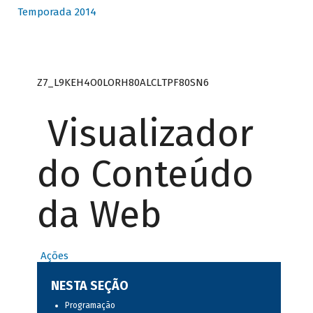
Temporada 2014
Z7_L9KEH4O0LORH80ALCLTPF80SN6
Visualizador
do Conteúdo
da Web
Ações
NESTA SEÇÃO
Programação