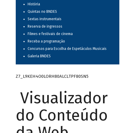
História
Quintas no BNDES
Sextas instrumentais
Reserva de ingressos
Filmes e festivais de cinema
Receba a programação
Concursos para Escolha de Espetáculos Musicais
Galeria BNDES
Z7_L9KEH4O0LORH80ALCLTPF80SN5
Visualizador
do Conteúdo
da Web