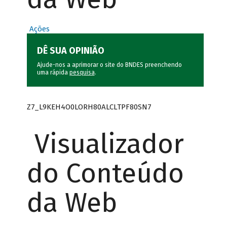
Ações
DÊ SUA OPINIÃO
Ajude-nos a aprimorar o site do BNDES preenchendo
uma rápida
pesquisa
.
Z7_L9KEH4O0LORH80ALCLTPF80SN7
Visualizador
do Conteúdo
da Web