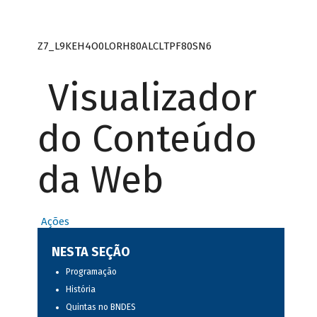
Z7_L9KEH4O0LORH80ALCLTPF80SN6
Visualizador
do Conteúdo
da Web
Ações
NESTA SEÇÃO
Programação
História
Quintas no BNDES