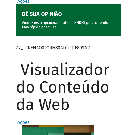
Ações
DÊ SUA OPINIÃO
Ajude-nos a aprimorar o site do BNDES preenchendo
uma rápida
pesquisa
.
Z7_L9KEH4O0LORH80ALCLTPF80SN7
Visualizador
do Conteúdo
da Web
Ações