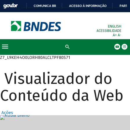
COMUNICA BR
ACESSO À INFORMAÇÃO
PARTI
ENGLISH
ACESSIBILIDADE
A+
A-
Busca
Z7_L9KEH4O0LORH80ALCLTPF80S71
Visualizador do
Conteúdo da Web
Ações
Destaques Prin