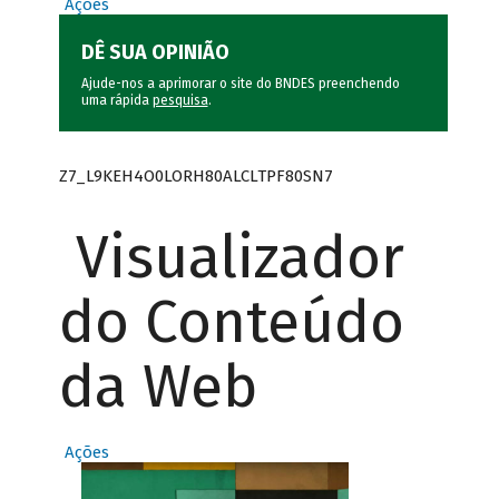
Ações
DÊ SUA OPINIÃO
Ajude-nos a aprimorar o site do BNDES preenchendo
uma rápida
pesquisa
.
Z7_L9KEH4O0LORH80ALCLTPF80SN7
Visualizador
do Conteúdo
da Web
Ações