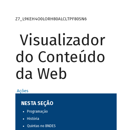
Z7_L9KEH4O0LORH80ALCLTPF80SN6
Visualizador
do Conteúdo
da Web
Ações
NESTA SEÇÃO
Programação
História
Quintas no BNDES