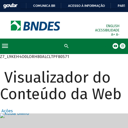
COMUNICA BR
ACESSO À INFORMAÇÃO
PARTI
ENGLISH
ACESSIBILIDADE
A+
A-
Busca
Z7_L9KEH4O0LORH80ALCLTPF80S71
Visualizador do
Conteúdo da Web
Ações
Destaques Prin