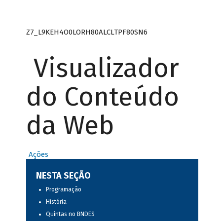
Z7_L9KEH4O0LORH80ALCLTPF80SN6
Visualizador
do Conteúdo
da Web
Ações
NESTA SEÇÃO
Programação
História
Quintas no BNDES