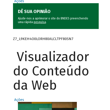
Ações
DÊ SUA OPINIÃO
Ajude-nos a aprimorar o site do BNDES preenchendo
uma rápida
pesquisa
.
Z7_L9KEH4O0LORH80ALCLTPF80SN7
Visualizador
do Conteúdo
da Web
Ações