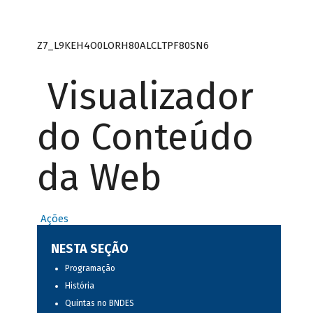
Z7_L9KEH4O0LORH80ALCLTPF80SN6
Visualizador
do Conteúdo
da Web
Ações
NESTA SEÇÃO
Programação
História
Quintas no BNDES