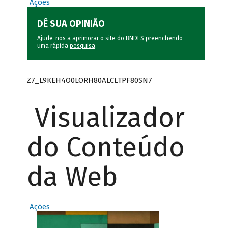
Ações
DÊ SUA OPINIÃO
Ajude-nos a aprimorar o site do BNDES preenchendo
uma rápida
pesquisa
.
Z7_L9KEH4O0LORH80ALCLTPF80SN7
Visualizador
do Conteúdo
da Web
Ações