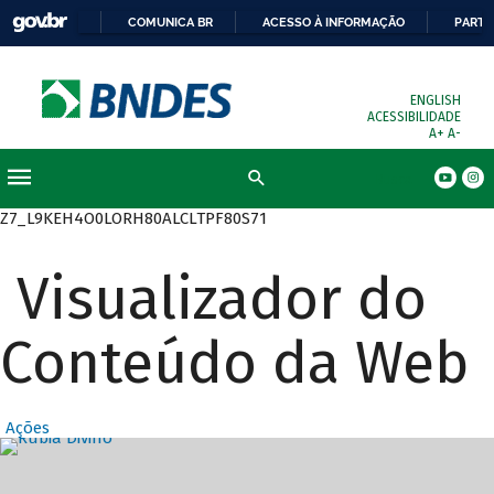
COMUNICA BR
ACESSO À INFORMAÇÃO
PARTI
ENGLISH
ACESSIBILIDADE
A+
A-
Busca
Z7_L9KEH4O0LORH80ALCLTPF80S71
Visualizador do
Conteúdo da Web
Ações
Destaques Prin