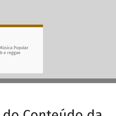
 Música Popular
ub e reggae
r do Conteúdo da