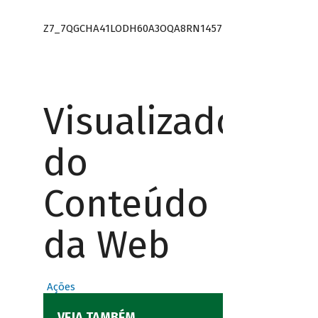
Z7_7QGCHA41LODH60A3OQA8RN1457
Visualizador
do
Conteúdo
da Web
Ações
VEJA TAMBÉM