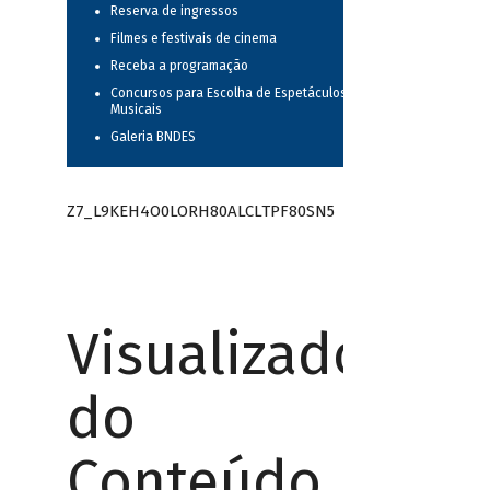
Reserva de ingressos
Filmes e festivais de cinema
Receba a programação
Concursos para Escolha de Espetáculos
Musicais
Galeria BNDES
Z7_L9KEH4O0LORH80ALCLTPF80SN5
Visualizador
do
Conteúdo