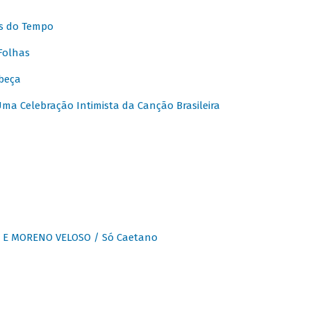
s do Tempo
Folhas
beça
a Celebração Intimista da Canção Brasileira
E MORENO VELOSO / Só Caetano