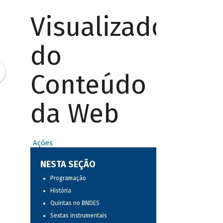
Visualizador
do
Conteúdo
da Web
Ações
NESTA SEÇÃO
Programação
História
Quintas no BNDES
Sextas instrumentais