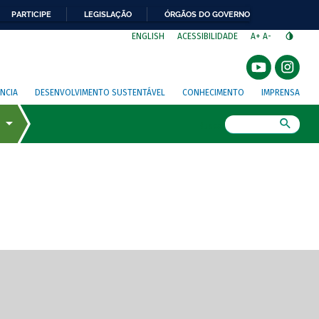
PARTICIPE
LEGISLAÇÃO
ÓRGÃOS DO GOVERNO
⁣
ENGLISH
ACESSIBILIDADE
A+
A-
NCIA
DESENVOLVIMENTO SUSTENTÁVEL
CONHECIMENTO
IMPRENSA
Busca
gem de tela