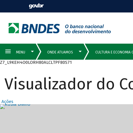
Z7_L9KEH4O0LORH80ALCLTPF80S71
Visualizador do 
Ações
Destaques Prin