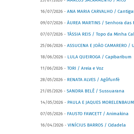
23/07/2026 -
MARCOS SACRAMENTO / Arco
16/07/2026 -
ANA MARIA CARVALHO / Cantiga
09/07/2026 -
ÁUREA MARTINS / Senhora das 
07/07/2026 -
TÁSSIA REIS / Topo da Minha Ca
25/06/2026 -
ASSUCENA E JOÃO CAMARERO / Um
18/06/2026 -
LULA QUEIROGA / Capibaribum
11/06/2026 -
TORI / Areia e Voz
28/05/2026 -
RENATA ALVES / Agôfunfè
21/05/2026 -
SANDRA BELÊ / Sussuarana
14/05/2026 -
PAULA E JAQUES MORELENBAUM 
07/05/2026 -
FAUSTO FAWCETT / Animakina
16/04/2026 -
VINÍCIUS BARROS / Cidadela