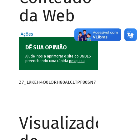
da Web
Ações
DÊ SUA OPINIÃO
Ajude-nos a aprimorar o site do BNDES
preenchendo uma rápida
pesquisa
.
Z7_L9KEH4O0LORH80ALCLTPF80SN7
Visualizador