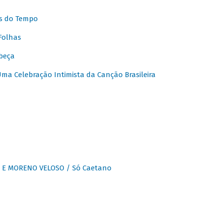
s do Tempo
Folhas
beça
a Celebração Intimista da Canção Brasileira
E MORENO VELOSO / Só Caetano