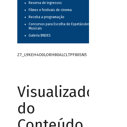
Reserva de ingressos
Filmes e festivais de cinema
Receba a programação
Concursos para Escolha de Espetáculos
Musicais
Galeria BNDES
Z7_L9KEH4O0LORH80ALCLTPF80SN5
Visualizador
do
Conteúdo