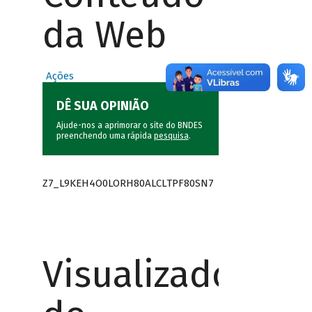
da Web
Ações
DÊ SUA OPINIÃO
Ajude-nos a aprimorar o site do BNDES
preenchendo uma rápida
pesquisa
.
Z7_L9KEH4O0LORH80ALCLTPF80SN7
Visualizador