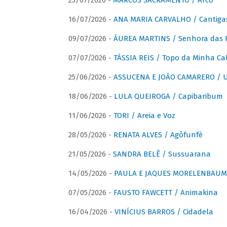
23/07/2026 -
MARCOS SACRAMENTO / Arco
16/07/2026 -
ANA MARIA CARVALHO / Cantiga
09/07/2026 -
ÁUREA MARTINS / Senhora das 
07/07/2026 -
TÁSSIA REIS / Topo da Minha Ca
25/06/2026 -
ASSUCENA E JOÃO CAMARERO / Um
18/06/2026 -
LULA QUEIROGA / Capibaribum
11/06/2026 -
TORI / Areia e Voz
28/05/2026 -
RENATA ALVES / Agôfunfè
21/05/2026 -
SANDRA BELÊ / Sussuarana
14/05/2026 -
PAULA E JAQUES MORELENBAUM 
07/05/2026 -
FAUSTO FAWCETT / Animakina
16/04/2026 -
VINÍCIUS BARROS / Cidadela