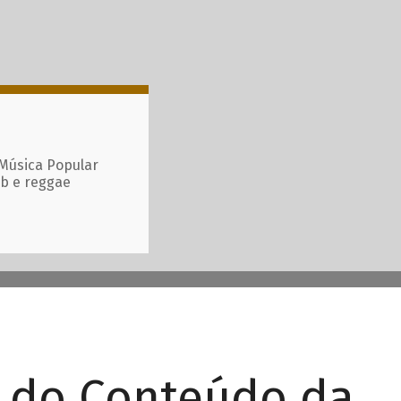
 Música Popular
ub e reggae
r do Conteúdo da