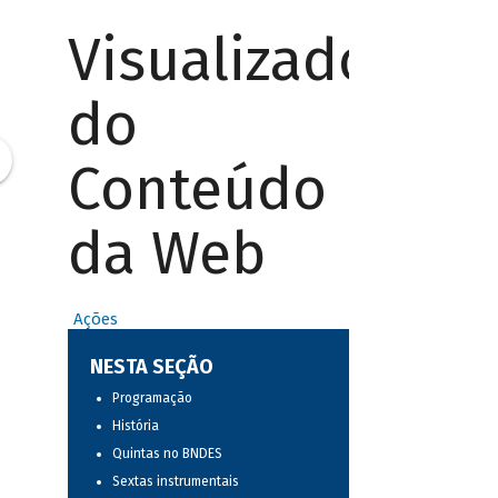
Visualizador
do
Conteúdo
da Web
Ações
NESTA SEÇÃO
Programação
História
Quintas no BNDES
Sextas instrumentais