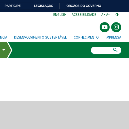
PARTICIPE
LEGISLAÇÃO
ÓRGÃOS DO GOVERNO
⁣
ENGLISH
ACESSIBILIDADE
A+
A-
NCIA
DESENVOLVIMENTO SUSTENTÁVEL
CONHECIMENTO
IMPRENSA
Busca
gem de tela