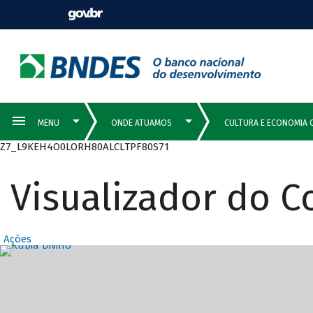
Z7_L9KEH4O0LORH80ALCLTPF80S71
Visualizador do 
Ações
Destaques Prin