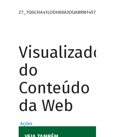
Z7_7QGCHA41LODH60A3OQA8RN1457
Visualizador
do
Conteúdo
da Web
Ações
VEJA TAMBÉM