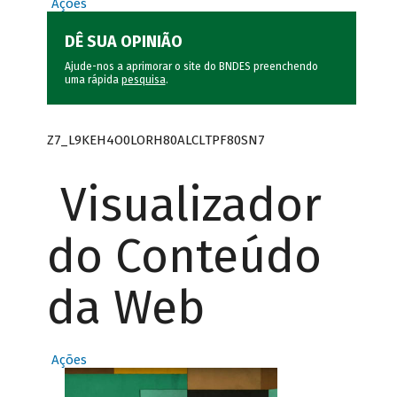
Ações
DÊ SUA OPINIÃO
Ajude-nos a aprimorar o site do BNDES preenchendo
uma rápida
pesquisa
.
Z7_L9KEH4O0LORH80ALCLTPF80SN7
Visualizador
do Conteúdo
da Web
Ações