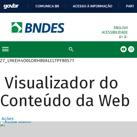
COMUNICA BR
ACESSO À INFORMAÇÃO
PARTI
ENGLISH
ACESSIBILIDADE
A+
A-
Busca
Z7_L9KEH4O0LORH80ALCLTPF80S71
Visualizador do
Conteúdo da Web
Ações
Destaques Prin