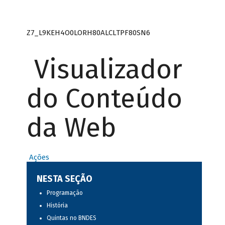
Z7_L9KEH4O0LORH80ALCLTPF80SN6
Visualizador
do Conteúdo
da Web
Ações
NESTA SEÇÃO
Programação
História
Quintas no BNDES