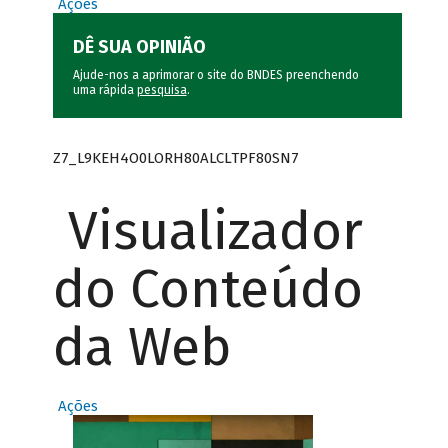
Ações
DÊ SUA OPINIÃO
Ajude-nos a aprimorar o site do BNDES preenchendo
uma rápida
pesquisa
.
Z7_L9KEH4O0LORH80ALCLTPF80SN7
Visualizador
do Conteúdo
da Web
Ações