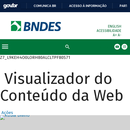
COMUNICA BR
ACESSO À INFORMAÇÃO
PARTI
ENGLISH
ACESSIBILIDADE
A+
A-
Busca
Z7_L9KEH4O0LORH80ALCLTPF80S71
Visualizador do
Conteúdo da Web
Ações
Destaques Prin