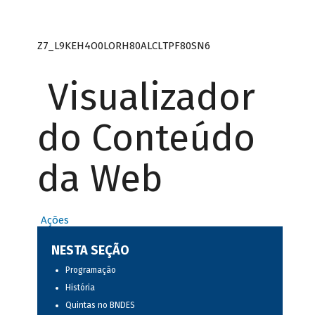
Z7_L9KEH4O0LORH80ALCLTPF80SN6
Visualizador
do Conteúdo
da Web
Ações
NESTA SEÇÃO
Programação
História
Quintas no BNDES