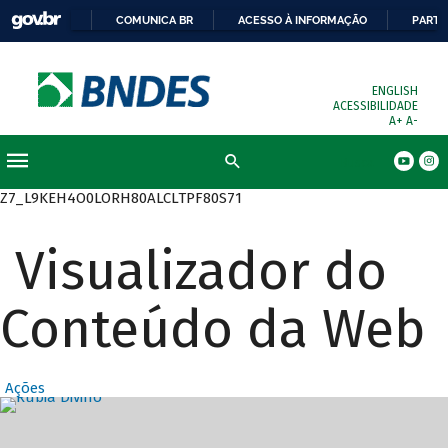
COMUNICA BR
ACESSO À INFORMAÇÃO
PARTI
ENGLISH
ACESSIBILIDADE
A+
A-
Busca
Z7_L9KEH4O0LORH80ALCLTPF80S71
Visualizador do
Conteúdo da Web
Ações
Destaques Prin