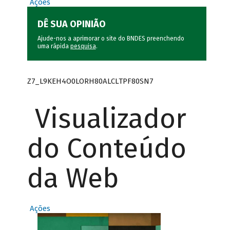
Ações
DÊ SUA OPINIÃO
Ajude-nos a aprimorar o site do BNDES preenchendo
uma rápida
pesquisa
.
Z7_L9KEH4O0LORH80ALCLTPF80SN7
Visualizador
do Conteúdo
da Web
Ações