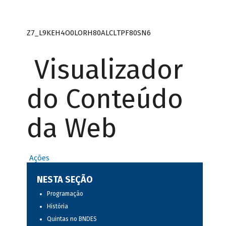
Z7_L9KEH4O0LORH80ALCLTPF80SN6
Visualizador
do Conteúdo
da Web
Ações
NESTA SEÇÃO
Programação
História
Quintas no BNDES