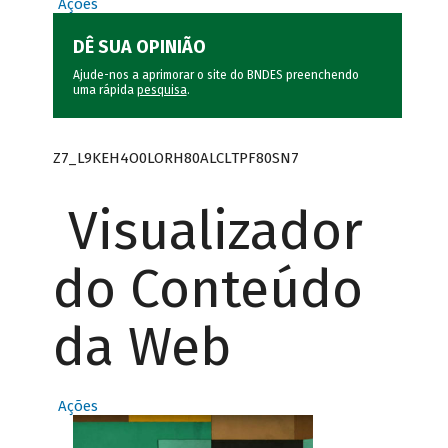
Ações
DÊ SUA OPINIÃO
Ajude-nos a aprimorar o site do BNDES preenchendo
uma rápida
pesquisa
.
Z7_L9KEH4O0LORH80ALCLTPF80SN7
Visualizador
do Conteúdo
da Web
Ações