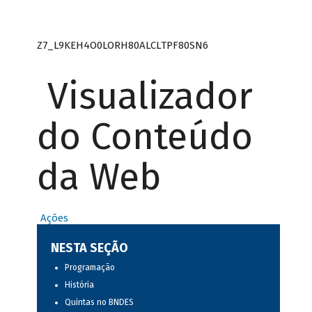
Z7_L9KEH4O0LORH80ALCLTPF80SN6
Visualizador
do Conteúdo
da Web
Ações
NESTA SEÇÃO
Programação
História
Quintas no BNDES