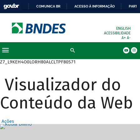
COMUNICA BR
ACESSO À INFORMAÇÃO
PARTI
ENGLISH
ACESSIBILIDADE
A+
A-
Busca
Z7_L9KEH4O0LORH80ALCLTPF80S71
Visualizador do
Conteúdo da Web
Ações
Destaques Prin