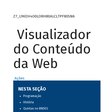
Z7_L9KEH4O0LORH80ALCLTPF80SN6
Visualizador
do Conteúdo
da Web
Ações
NESTA SEÇÃO
Programação
História
Quintas no BNDES