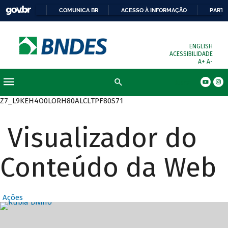
COMUNICA BR
ACESSO À INFORMAÇÃO
PARTI
ENGLISH
ACESSIBILIDADE
A+
A-
Busca
Z7_L9KEH4O0LORH80ALCLTPF80S71
Visualizador do
Conteúdo da Web
Ações
Destaques Prin