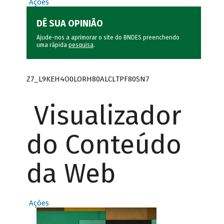
Ações
DÊ SUA OPINIÃO
Ajude-nos a aprimorar o site do BNDES preenchendo
uma rápida
pesquisa
.
Z7_L9KEH4O0LORH80ALCLTPF80SN7
Visualizador
do Conteúdo
da Web
Ações