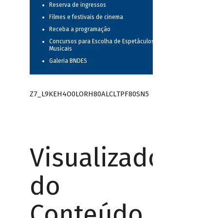
Reserva de ingressos
Filmes e festivais de cinema
Receba a programação
Concursos para Escolha de Espetáculos
Musicais
Galeria BNDES
Z7_L9KEH4O0LORH80ALCLTPF80SN5
Visualizador
do
Conteúdo