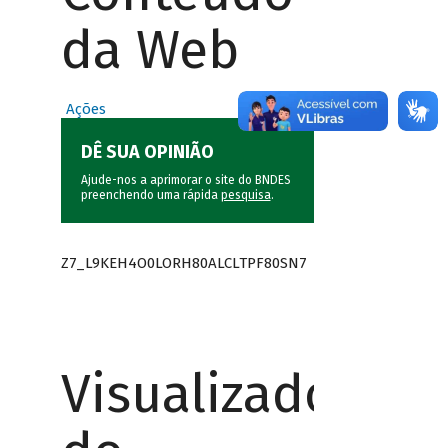
da Web
Ações
DÊ SUA OPINIÃO
Ajude-nos a aprimorar o site do BNDES
preenchendo uma rápida
pesquisa
.
Z7_L9KEH4O0LORH80ALCLTPF80SN7
Visualizador