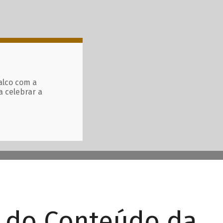
alco com a
a celebrar a
r do Conteúdo da