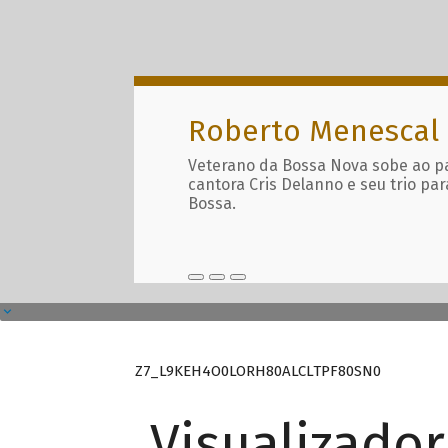
Roberto Menescal
Veterano da Bossa Nova sobe ao p
cantora Cris Delanno e seu trio par
Bossa.
Z7_L9KEH4O0LORH80ALCLTPF80SN0
Visualizado