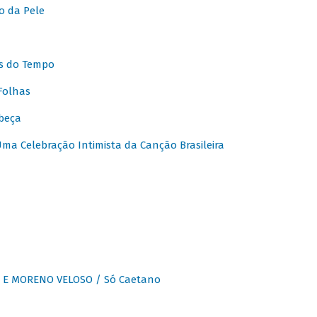
o da Pele
s do Tempo
Folhas
beça
a Celebração Intimista da Canção Brasileira
E MORENO VELOSO / Só Caetano