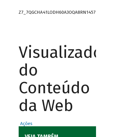
Z7_7QGCHA41LODH60A3OQA8RN1457
Visualizador
do
Conteúdo
da Web
Ações
VEJA TAMBÉM