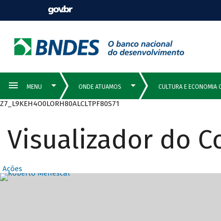
Z7_L9KEH4O0LORH80ALCLTPF80S71
Visualizador do 
Ações
Destaques Prin