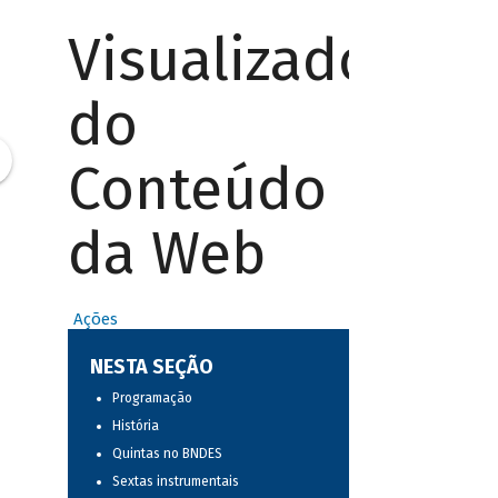
Visualizador
do
Conteúdo
da Web
Ações
NESTA SEÇÃO
Programação
História
Quintas no BNDES
Sextas instrumentais