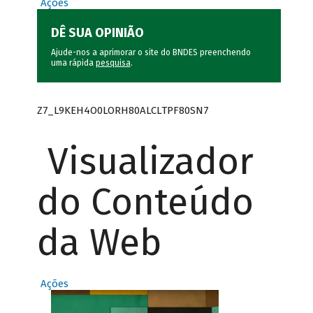
Ações
DÊ SUA OPINIÃO
Ajude-nos a aprimorar o site do BNDES preenchendo
uma rápida
pesquisa
.
Z7_L9KEH4O0LORH80ALCLTPF80SN7
Visualizador
do Conteúdo
da Web
Ações