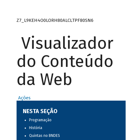
Z7_L9KEH4O0LORH80ALCLTPF80SN6
Visualizador
do Conteúdo
da Web
Ações
NESTA SEÇÃO
Programação
História
Quintas no BNDES