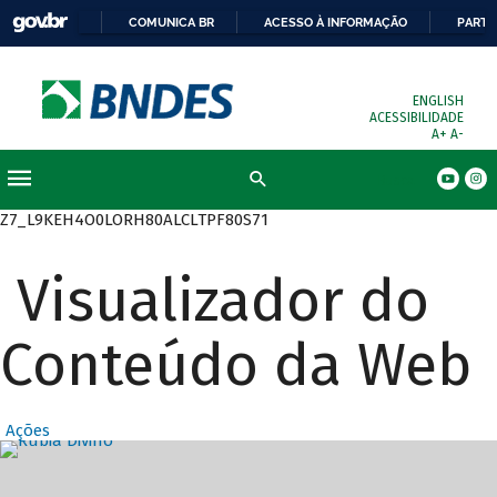
COMUNICA BR
ACESSO À INFORMAÇÃO
PARTI
ENGLISH
ACESSIBILIDADE
A+
A-
Busca
Z7_L9KEH4O0LORH80ALCLTPF80S71
Visualizador do
Conteúdo da Web
Ações
Destaques Prin