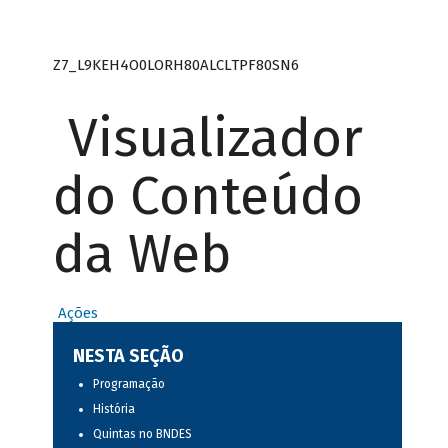
Z7_L9KEH4O0LORH80ALCLTPF80SN6
Visualizador
do Conteúdo
da Web
Ações
NESTA SEÇÃO
Programação
História
Quintas no BNDES