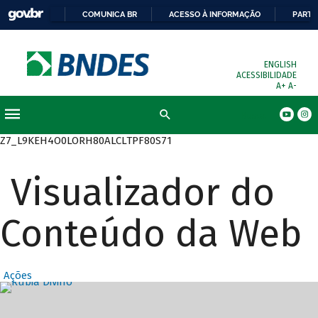
COMUNICA BR
ACESSO À INFORMAÇÃO
PARTI
ENGLISH
ACESSIBILIDADE
A+
A-
Busca
Z7_L9KEH4O0LORH80ALCLTPF80S71
Visualizador do
Conteúdo da Web
Ações
Destaques Prin