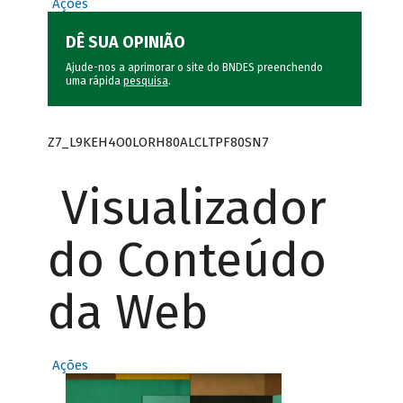
Ações
DÊ SUA OPINIÃO
Ajude-nos a aprimorar o site do BNDES preenchendo
uma rápida
pesquisa
.
Z7_L9KEH4O0LORH80ALCLTPF80SN7
Visualizador
do Conteúdo
da Web
Ações