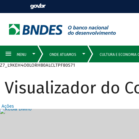
Z7_L9KEH4O0LORH80ALCLTPF80S71
Visualizador do 
Ações
Destaques Prin