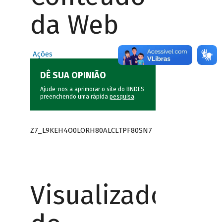
da Web
Ações
DÊ SUA OPINIÃO
Ajude-nos a aprimorar o site do BNDES
preenchendo uma rápida
pesquisa
.
Z7_L9KEH4O0LORH80ALCLTPF80SN7
Visualizador