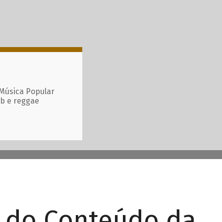
 Música Popular
ub e reggae
r do Conteúdo da