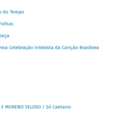
s do Tempo
Folhas
beça
a Celebração Intimista da Canção Brasileira
E MORENO VELOSO / Só Caetano