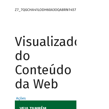
Z7_7QGCHA41LODH60A3OQA8RN1457
Visualizador
do
Conteúdo
da Web
Ações
VEJA TAMBÉM