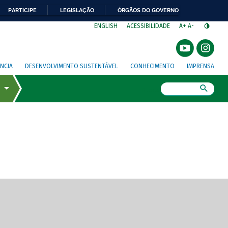
PARTICIPE
LEGISLAÇÃO
ÓRGÃOS DO GOVERNO
⁣
ENGLISH
ACESSIBILIDADE
A+
A-
NCIA
DESENVOLVIMENTO SUSTENTÁVEL
CONHECIMENTO
IMPRENSA
Busca
gem de tela