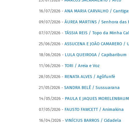
23/07/2026 -
MARCOS SACRAMENTO / Arco
16/07/2026 -
ANA MARIA CARVALHO / Cantiga
09/07/2026 -
ÁUREA MARTINS / Senhora das 
07/07/2026 -
TÁSSIA REIS / Topo da Minha Ca
25/06/2026 -
ASSUCENA E JOÃO CAMARERO / Um
18/06/2026 -
LULA QUEIROGA / Capibaribum
11/06/2026 -
TORI / Areia e Voz
28/05/2026 -
RENATA ALVES / Agôfunfè
21/05/2026 -
SANDRA BELÊ / Sussuarana
14/05/2026 -
PAULA E JAQUES MORELENBAUM 
07/05/2026 -
FAUSTO FAWCETT / Animakina
16/04/2026 -
VINÍCIUS BARROS / Cidadela