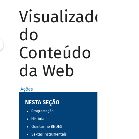
Visualizador
do
Conteúdo
da Web
Ações
NESTA SEÇÃO
Programação
História
Quintas no BNDES
Sextas instrumentais