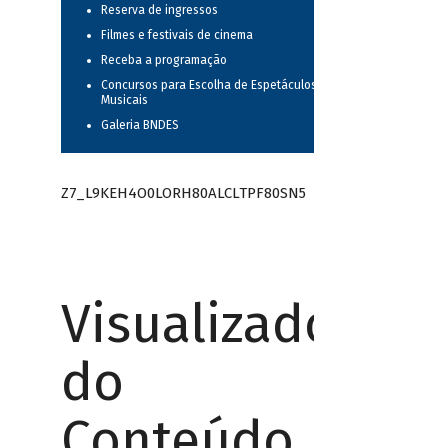
Reserva de ingressos
Filmes e festivais de cinema
Receba a programação
Concursos para Escolha de Espetáculos
Musicais
Galeria BNDES
Z7_L9KEH4O0LORH80ALCLTPF80SN5
Visualizador
do
Conteúdo