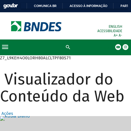
COMUNICA BR
ACESSO À INFORMAÇÃO
PARTI
ENGLISH
ACESSIBILIDADE
A+
A-
Busca
Z7_L9KEH4O0LORH80ALCLTPF80S71
Visualizador do
Conteúdo da Web
Ações
Destaques Prin