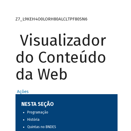
Z7_L9KEH4O0LORH80ALCLTPF80SN6
Visualizador
do Conteúdo
da Web
Ações
NESTA SEÇÃO
Programação
História
Quintas no BNDES