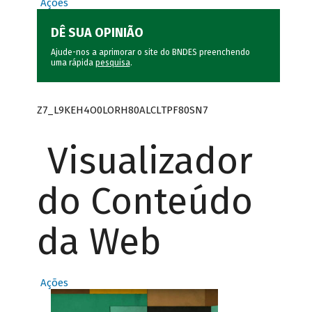
Ações
DÊ SUA OPINIÃO
Ajude-nos a aprimorar o site do BNDES preenchendo
uma rápida
pesquisa
.
Z7_L9KEH4O0LORH80ALCLTPF80SN7
Visualizador
do Conteúdo
da Web
Ações