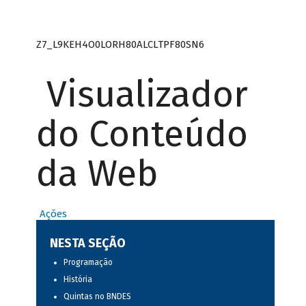
Z7_L9KEH4O0LORH80ALCLTPF80SN6
Visualizador
do Conteúdo
da Web
Ações
NESTA SEÇÃO
Programação
História
Quintas no BNDES