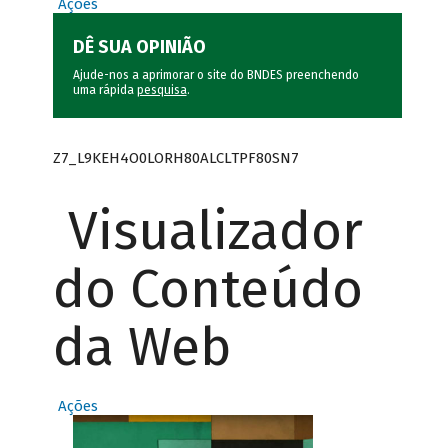
Ações
DÊ SUA OPINIÃO
Ajude-nos a aprimorar o site do BNDES preenchendo
uma rápida
pesquisa
.
Z7_L9KEH4O0LORH80ALCLTPF80SN7
Visualizador
do Conteúdo
da Web
Ações