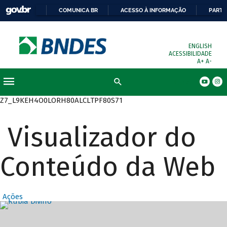
COMUNICA BR
ACESSO À INFORMAÇÃO
PARTI
ENGLISH
ACESSIBILIDADE
A+
A-
Busca
Z7_L9KEH4O0LORH80ALCLTPF80S71
Visualizador do
Conteúdo da Web
Ações
Destaques Prin