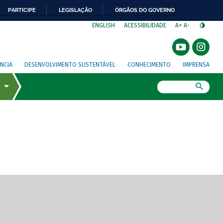
PARTICIPE
LEGISLAÇÃO
ÓRGÃOS DO GOVERNO
⁣
ENGLISH
ACESSIBILIDADE
A+
A-
NCIA
DESENVOLVIMENTO SUSTENTÁVEL
CONHECIMENTO
IMPRENSA
Busca
gem de tela