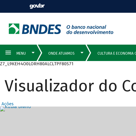
Z7_L9KEH4O0LORH80ALCLTPF80S71
Visualizador do 
Ações
Destaques Prin