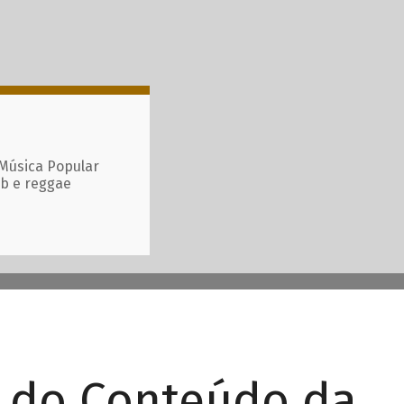
 Música Popular
ub e reggae
r do Conteúdo da