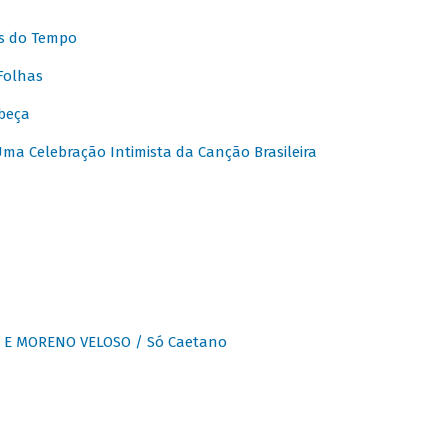
s do Tempo
Folhas
beça
a Celebração Intimista da Canção Brasileira
E MORENO VELOSO / Só Caetano