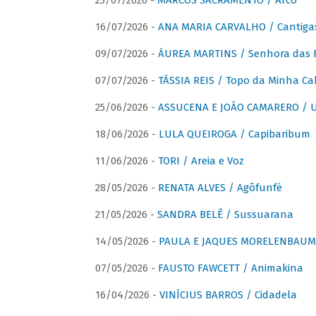
23/07/2026 -
MARCOS SACRAMENTO / Arco
16/07/2026 -
ANA MARIA CARVALHO / Cantiga
09/07/2026 -
ÁUREA MARTINS / Senhora das 
07/07/2026 -
TÁSSIA REIS / Topo da Minha Ca
25/06/2026 -
ASSUCENA E JOÃO CAMARERO / Um
18/06/2026 -
LULA QUEIROGA / Capibaribum
11/06/2026 -
TORI / Areia e Voz
28/05/2026 -
RENATA ALVES / Agôfunfè
21/05/2026 -
SANDRA BELÊ / Sussuarana
14/05/2026 -
PAULA E JAQUES MORELENBAUM 
07/05/2026 -
FAUSTO FAWCETT / Animakina
16/04/2026 -
VINÍCIUS BARROS / Cidadela