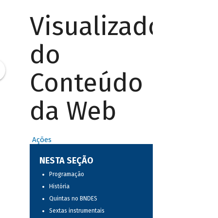
Visualizador
do
Conteúdo
da Web
Ações
NESTA SEÇÃO
Programação
História
Quintas no BNDES
Sextas instrumentais