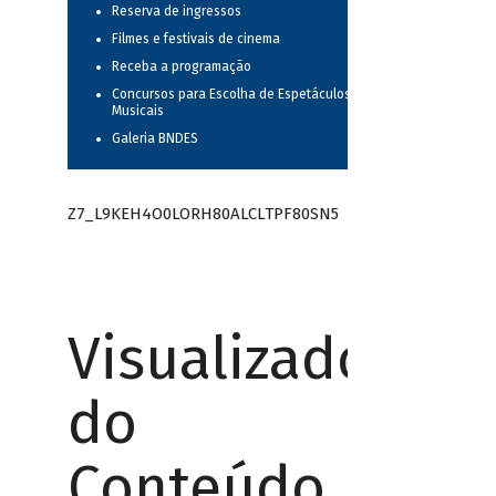
Reserva de ingressos
Filmes e festivais de cinema
Receba a programação
Concursos para Escolha de Espetáculos
Musicais
Galeria BNDES
Z7_L9KEH4O0LORH80ALCLTPF80SN5
Visualizador
do
Conteúdo