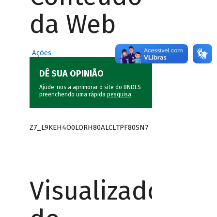
da Web
Ações
DÊ SUA OPINIÃO
Ajude-nos a aprimorar o site do BNDES
preenchendo uma rápida
pesquisa
.
Z7_L9KEH4O0LORH80ALCLTPF80SN7
Visualizador