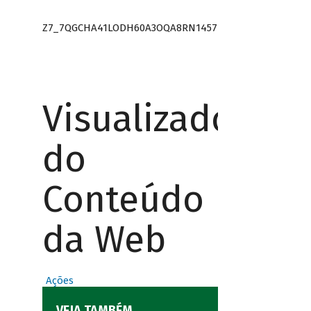
Z7_7QGCHA41LODH60A3OQA8RN1457
Visualizador
do
Conteúdo
da Web
Ações
VEJA TAMBÉM