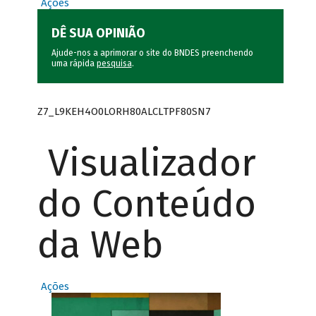
Ações
DÊ SUA OPINIÃO
Ajude-nos a aprimorar o site do BNDES preenchendo
uma rápida
pesquisa
.
Z7_L9KEH4O0LORH80ALCLTPF80SN7
Visualizador
do Conteúdo
da Web
Ações