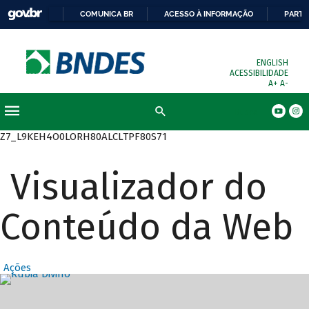
COMUNICA BR
ACESSO À INFORMAÇÃO
PARTI
ENGLISH
ACESSIBILIDADE
A+
A-
Busca
Z7_L9KEH4O0LORH80ALCLTPF80S71
Visualizador do
Conteúdo da Web
Ações
Destaques Prin