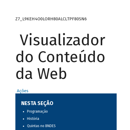
Z7_L9KEH4O0LORH80ALCLTPF80SN6
Visualizador
do Conteúdo
da Web
Ações
NESTA SEÇÃO
Programação
História
Quintas no BNDES