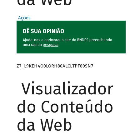
Ações
DÊ SUA OPINIÃO
Ajude-nos a aprimorar o site do BNDES preenchendo
uma rápida
pesquisa
.
Z7_L9KEH4O0LORH80ALCLTPF80SN7
Visualizador
do Conteúdo
da Web