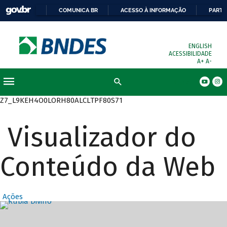
COMUNICA BR
ACESSO À INFORMAÇÃO
PARTI
ENGLISH
ACESSIBILIDADE
A+
A-
Busca
Z7_L9KEH4O0LORH80ALCLTPF80S71
Visualizador do
Conteúdo da Web
Ações
Destaques Prin