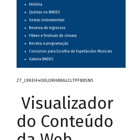
História
Quintas no BNDES
Sextas instrumentais
Reserva de ingressos
Filmes e festivais de cinema
Receba a programação
Concursos para Escolha de Espetáculos Musicais
Galeria BNDES
Z7_L9KEH4O0LORH80ALCLTPF80SN5
Visualizador
do Conteúdo
da Web