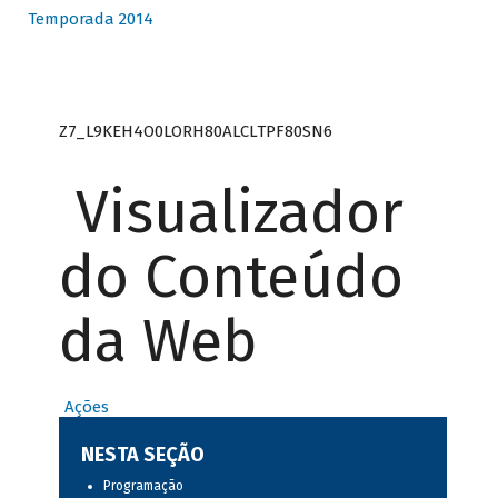
Temporada 2014
Z7_L9KEH4O0LORH80ALCLTPF80SN6
Visualizador
do Conteúdo
da Web
Ações
NESTA SEÇÃO
Programação