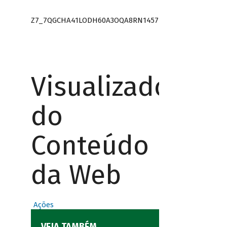
Z7_7QGCHA41LODH60A3OQA8RN1457
Visualizador
do
Conteúdo
da Web
Ações
VEJA TAMBÉM