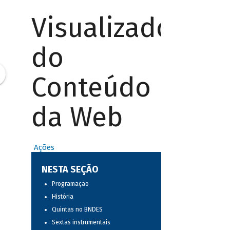
Visualizador
do
Conteúdo
da Web
Ações
NESTA SEÇÃO
Programação
História
Quintas no BNDES
Sextas instrumentais