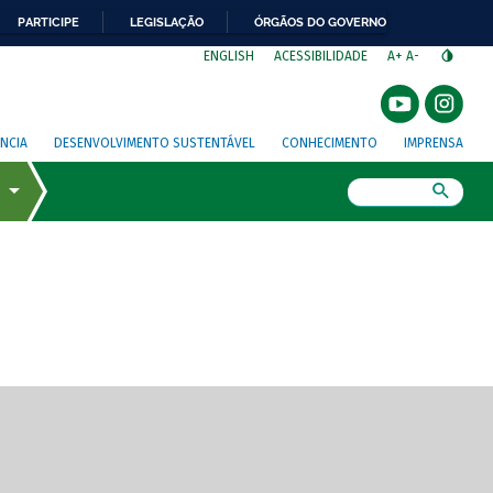
PARTICIPE
LEGISLAÇÃO
ÓRGÃOS DO GOVERNO
⁣
ENGLISH
ACESSIBILIDADE
A+
A-
NCIA
DESENVOLVIMENTO SUSTENTÁVEL
CONHECIMENTO
IMPRENSA
Busca
gem de tela