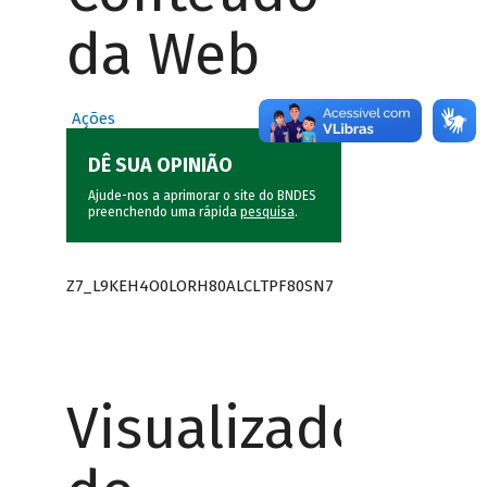
da Web
Ações
DÊ SUA OPINIÃO
Ajude-nos a aprimorar o site do BNDES
preenchendo uma rápida
pesquisa
.
Z7_L9KEH4O0LORH80ALCLTPF80SN7
Visualizador