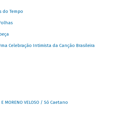
s do Tempo
Folhas
beça
a Celebração Intimista da Canção Brasileira
E MORENO VELOSO / Só Caetano