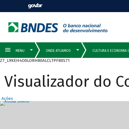
Z7_L9KEH4O0LORH80ALCLTPF80S71
Visualizador do 
Ações
Destaques Prin