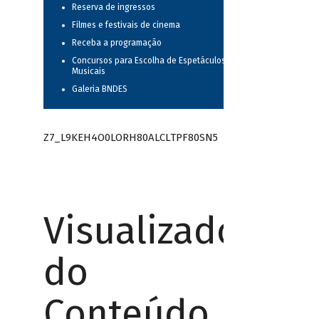
Reserva de ingressos
Filmes e festivais de cinema
Receba a programação
Concursos para Escolha de Espetáculos
Musicais
Galeria BNDES
Z7_L9KEH4O0LORH80ALCLTPF80SN5
Visualizador
do
Conteúdo