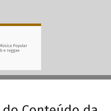
 Música Popular
ub e reggae
r do Conteúdo da