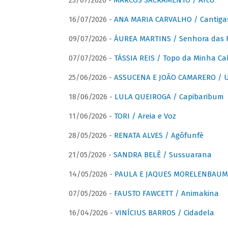
23/07/2026 -
MARCOS SACRAMENTO / Arco
16/07/2026 -
ANA MARIA CARVALHO / Cantiga
09/07/2026 -
ÁUREA MARTINS / Senhora das 
07/07/2026 -
TÁSSIA REIS / Topo da Minha Ca
25/06/2026 -
ASSUCENA E JOÃO CAMARERO / Um
18/06/2026 -
LULA QUEIROGA / Capibaribum
11/06/2026 -
TORI / Areia e Voz
28/05/2026 -
RENATA ALVES / Agôfunfè
21/05/2026 -
SANDRA BELÊ / Sussuarana
14/05/2026 -
PAULA E JAQUES MORELENBAUM 
07/05/2026 -
FAUSTO FAWCETT / Animakina
16/04/2026 -
VINÍCIUS BARROS / Cidadela