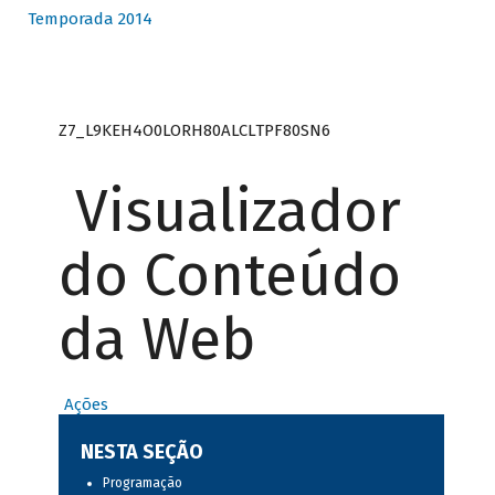
Temporada 2014
Z7_L9KEH4O0LORH80ALCLTPF80SN6
Visualizador
do Conteúdo
da Web
Ações
NESTA SEÇÃO
Programação