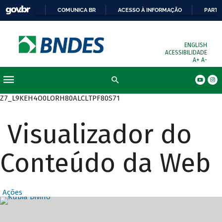
COMUNICA BR
ACESSO À INFORMAÇÃO
PARTI
ENGLISH
ACESSIBILIDADE
A+
A-
Busca
Z7_L9KEH4O0LORH80ALCLTPF80S71
Visualizador do
Conteúdo da Web
Ações
Destaques Prin