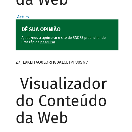
Ações
DÊ SUA OPINIÃO
Ajude-nos a aprimorar o site do BNDES preenchendo
uma rápida
pesquisa
.
Z7_L9KEH4O0LORH80ALCLTPF80SN7
Visualizador
do Conteúdo
da Web