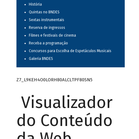
História
Quintas no BNDES
Sextas instrumentais
Reserva de ingressos
Filmes e festivais de cinema
Receba a programação
Concursos para Escolha de Espetáculos Musicais
Galeria BNDES
Z7_L9KEH4O0LORH80ALCLTPF80SN5
Visualizador
do Conteúdo
da Web