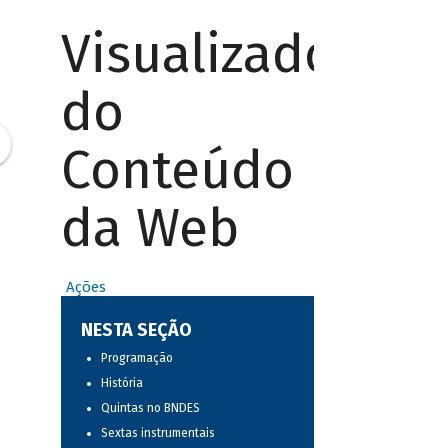
Visualizador
do
Conteúdo
da Web
Ações
NESTA SEÇÃO
Programação
História
Quintas no BNDES
Sextas instrumentais