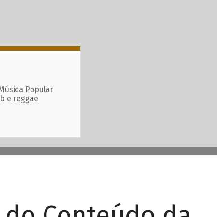
 Música Popular
ub e reggae
r do Conteúdo da