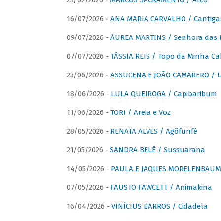
23/07/2026 -
MARCOS SACRAMENTO / Arco
16/07/2026 -
ANA MARIA CARVALHO / Cantiga
09/07/2026 -
ÁUREA MARTINS / Senhora das 
07/07/2026 -
TÁSSIA REIS / Topo da Minha Ca
25/06/2026 -
ASSUCENA E JOÃO CAMARERO / Um
18/06/2026 -
LULA QUEIROGA / Capibaribum
11/06/2026 -
TORI / Areia e Voz
28/05/2026 -
RENATA ALVES / Agôfunfè
21/05/2026 -
SANDRA BELÊ / Sussuarana
14/05/2026 -
PAULA E JAQUES MORELENBAUM 
07/05/2026 -
FAUSTO FAWCETT / Animakina
16/04/2026 -
VINÍCIUS BARROS / Cidadela