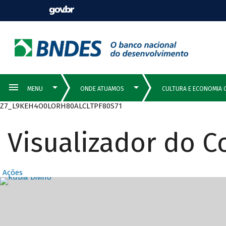
Z7_L9KEH4O0LORH80ALCLTPF80S71
Visualizador do 
Ações
Destaques Prin