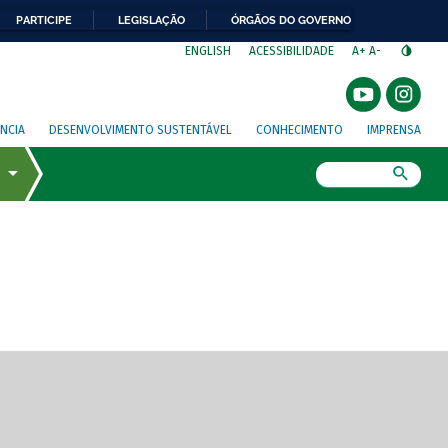
PARTICIPE
LEGISLAÇÃO
ÓRGÃOS DO GOVERNO
⁣
ENGLISH
ACESSIBILIDADE
A+
A-
NCIA
DESENVOLVIMENTO SUSTENTÁVEL
CONHECIMENTO
IMPRENSA
Busca
gem de tela