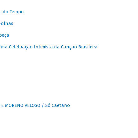
s do Tempo
Folhas
beça
a Celebração Intimista da Canção Brasileira
E MORENO VELOSO / Só Caetano