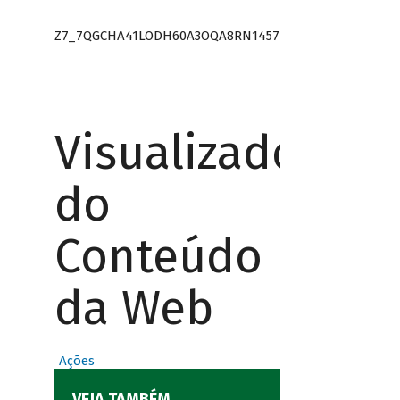
Z7_7QGCHA41LODH60A3OQA8RN1457
Visualizador
do
Conteúdo
da Web
Ações
VEJA TAMBÉM