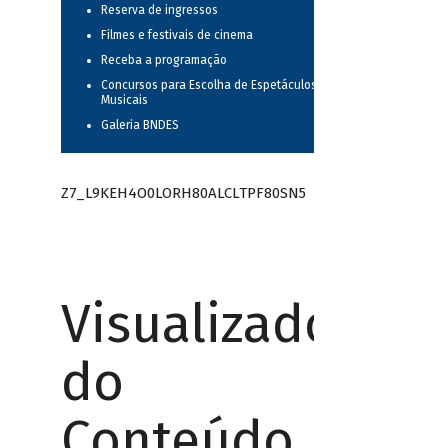
Reserva de ingressos
Filmes e festivais de cinema
Receba a programação
Concursos para Escolha de Espetáculos
Musicais
Galeria BNDES
Z7_L9KEH4O0LORH80ALCLTPF80SN5
Visualizador
do
Conteúdo