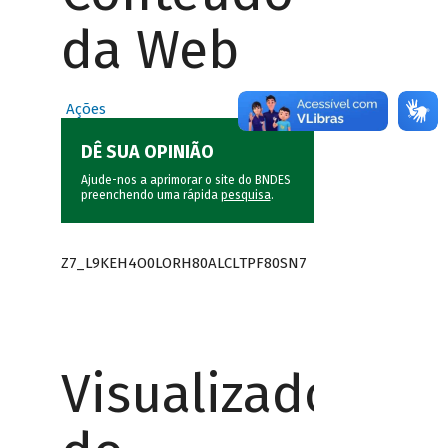
da Web
Ações
DÊ SUA OPINIÃO
Ajude-nos a aprimorar o site do BNDES
preenchendo uma rápida
pesquisa
.
Z7_L9KEH4O0LORH80ALCLTPF80SN7
Visualizador