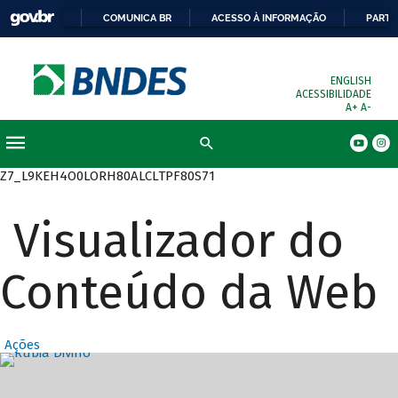
COMUNICA BR
ACESSO À INFORMAÇÃO
PARTI
ENGLISH
ACESSIBILIDADE
A+
A-
Busca
Z7_L9KEH4O0LORH80ALCLTPF80S71
Visualizador do
Conteúdo da Web
Ações
Destaques Prin