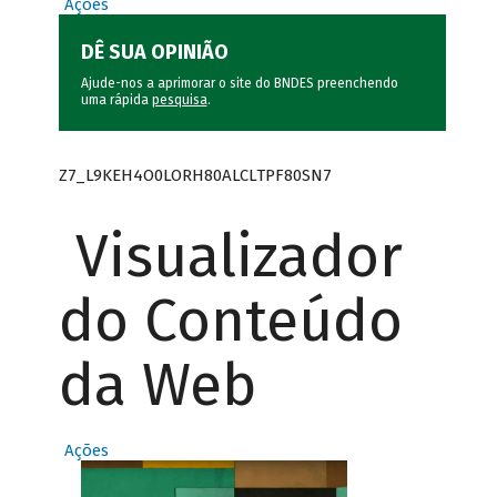
Ações
DÊ SUA OPINIÃO
Ajude-nos a aprimorar o site do BNDES preenchendo
uma rápida
pesquisa
.
Z7_L9KEH4O0LORH80ALCLTPF80SN7
Visualizador
do Conteúdo
da Web
Ações