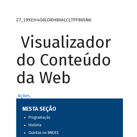
Z7_L9KEH4O0LORH80ALCLTPF80SN6
Visualizador
do Conteúdo
da Web
Ações
NESTA SEÇÃO
Programação
História
Quintas no BNDES