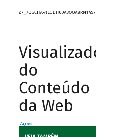
Z7_7QGCHA41LODH60A3OQA8RN1457
Visualizador
do
Conteúdo
da Web
Ações
VEJA TAMBÉM