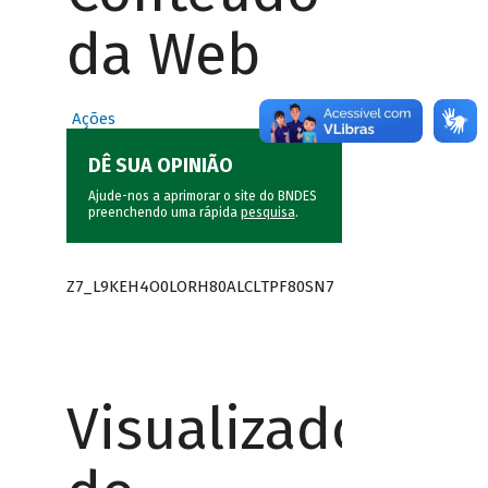
da Web
Ações
DÊ SUA OPINIÃO
Ajude-nos a aprimorar o site do BNDES
preenchendo uma rápida
pesquisa
.
Z7_L9KEH4O0LORH80ALCLTPF80SN7
Visualizador