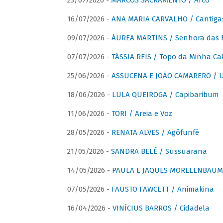
23/07/2026 -
MARCOS SACRAMENTO / Arco
16/07/2026 -
ANA MARIA CARVALHO / Cantiga
09/07/2026 -
ÁUREA MARTINS / Senhora das 
07/07/2026 -
TÁSSIA REIS / Topo da Minha Ca
25/06/2026 -
ASSUCENA E JOÃO CAMARERO / Um
18/06/2026 -
LULA QUEIROGA / Capibaribum
11/06/2026 -
TORI / Areia e Voz
28/05/2026 -
RENATA ALVES / Agôfunfè
21/05/2026 -
SANDRA BELÊ / Sussuarana
14/05/2026 -
PAULA E JAQUES MORELENBAUM 
07/05/2026 -
FAUSTO FAWCETT / Animakina
16/04/2026 -
VINÍCIUS BARROS / Cidadela