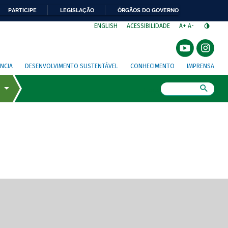
PARTICIPE
LEGISLAÇÃO
ÓRGÃOS DO GOVERNO
⁣
ENGLISH
ACESSIBILIDADE
A+
A-
NCIA
DESENVOLVIMENTO SUSTENTÁVEL
CONHECIMENTO
IMPRENSA
Busca
gem de tela