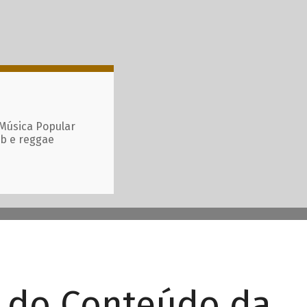
 Música Popular
ub e reggae
r do Conteúdo da