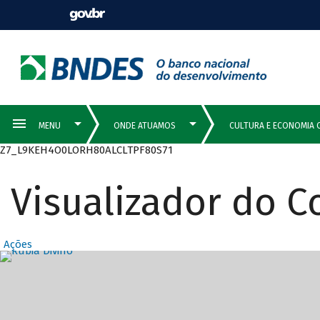
Z7_L9KEH4O0LORH80ALCLTPF80S71
Visualizador do 
Ações
Destaques Prin