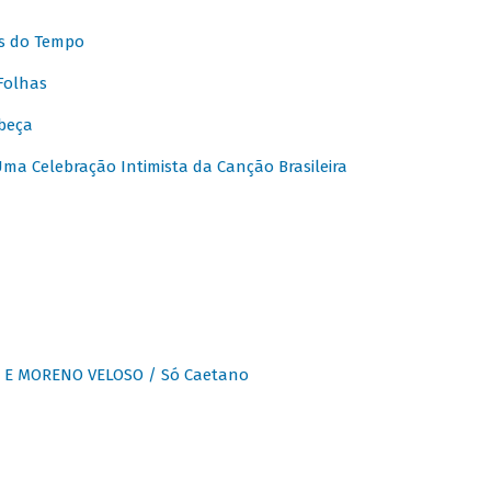
s do Tempo
Folhas
beça
a Celebração Intimista da Canção Brasileira
E MORENO VELOSO / Só Caetano