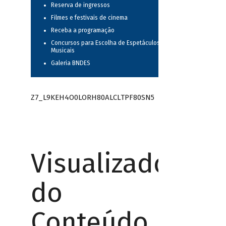
Reserva de ingressos
Filmes e festivais de cinema
Receba a programação
Concursos para Escolha de Espetáculos
Musicais
Galeria BNDES
Z7_L9KEH4O0LORH80ALCLTPF80SN5
Visualizador
do
Conteúdo