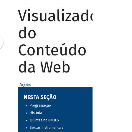
Visualizador
do
Conteúdo
da Web
Ações
NESTA SEÇÃO
Programação
História
Quintas no BNDES
Sextas instrumentais