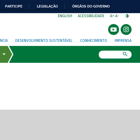
PARTICIPE
LEGISLAÇÃO
ÓRGÃOS DO GOVERNO
⁣
ENGLISH
ACESSIBILIDADE
A+
A-
NCIA
DESENVOLVIMENTO SUSTENTÁVEL
CONHECIMENTO
IMPRENSA
Busca
gem de tela