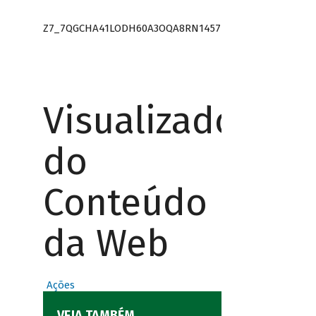
Z7_7QGCHA41LODH60A3OQA8RN1457
Visualizador
do
Conteúdo
da Web
Ações
VEJA TAMBÉM