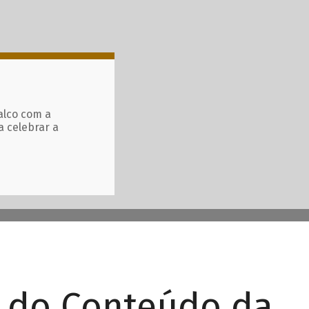
alco com a
a celebrar a
r do Conteúdo da