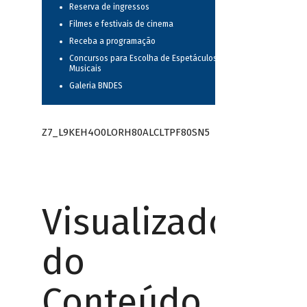
Reserva de ingressos
Filmes e festivais de cinema
Receba a programação
Concursos para Escolha de Espetáculos
Musicais
Galeria BNDES
Z7_L9KEH4O0LORH80ALCLTPF80SN5
Visualizador
do
Conteúdo