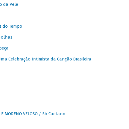
o da Pele
s do Tempo
Folhas
beça
a Celebração Intimista da Canção Brasileira
E MORENO VELOSO / Só Caetano