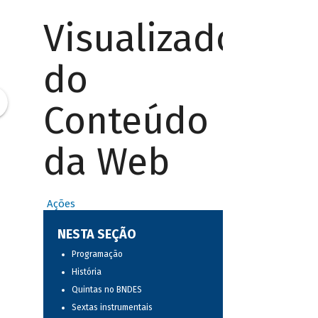
Visualizador
do
Conteúdo
da Web
Ações
NESTA SEÇÃO
Programação
História
Quintas no BNDES
Sextas instrumentais