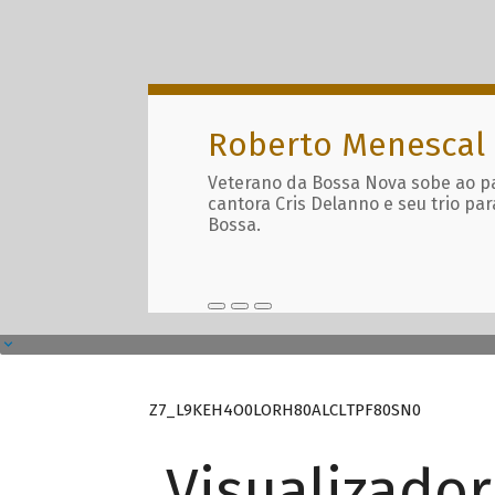
Roberto Menescal
Veterano da Bossa Nova sobe ao p
cantora Cris Delanno e seu trio par
Bossa.
Z7_L9KEH4O0LORH80ALCLTPF80SN0
Visualizado