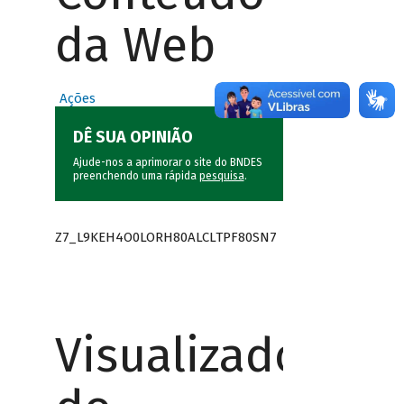
da Web
Ações
DÊ SUA OPINIÃO
Ajude-nos a aprimorar o site do BNDES
preenchendo uma rápida
pesquisa
.
Z7_L9KEH4O0LORH80ALCLTPF80SN7
Visualizador