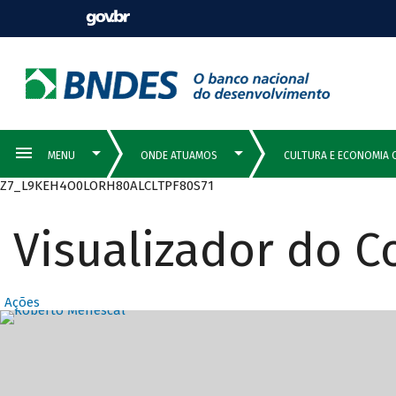
Z7_L9KEH4O0LORH80ALCLTPF80S71
Visualizador do 
Ações
Destaques Prin