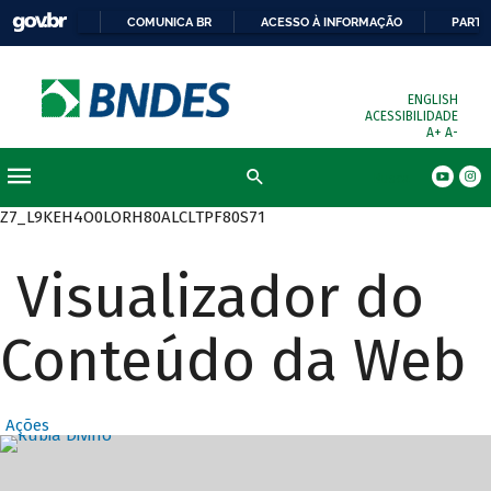
COMUNICA BR
ACESSO À INFORMAÇÃO
PARTI
ENGLISH
ACESSIBILIDADE
A+
A-
Busca
Z7_L9KEH4O0LORH80ALCLTPF80S71
Visualizador do
Conteúdo da Web
Ações
Destaques Prin