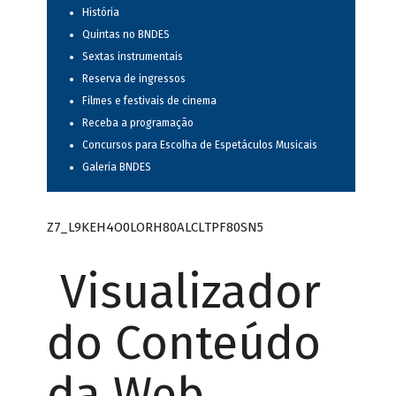
História
Quintas no BNDES
Sextas instrumentais
Reserva de ingressos
Filmes e festivais de cinema
Receba a programação
Concursos para Escolha de Espetáculos Musicais
Galeria BNDES
Z7_L9KEH4O0LORH80ALCLTPF80SN5
Visualizador
do Conteúdo
da Web