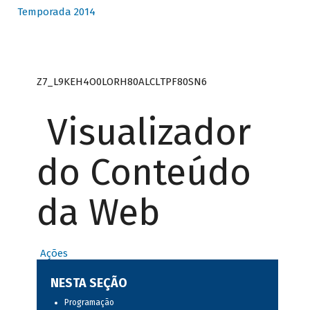
Temporada 2014
Z7_L9KEH4O0LORH80ALCLTPF80SN6
Visualizador
do Conteúdo
da Web
Ações
NESTA SEÇÃO
Programação