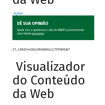
Ações
DÊ SUA OPINIÃO
Ajude-nos a aprimorar o site do BNDES preenchendo
uma rápida
pesquisa
.
Z7_L9KEH4O0LORH80ALCLTPF80SN7
Visualizador
do Conteúdo
da Web