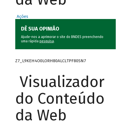
Ações
DÊ SUA OPINIÃO
Ajude-nos a aprimorar o site do BNDES preenchendo
uma rápida
pesquisa
.
Z7_L9KEH4O0LORH80ALCLTPF80SN7
Visualizador
do Conteúdo
da Web