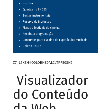
História
Quintas no BNDES
Sextas instrumentais
Reserva de ingressos
Filmes e festivais de cinema
Receba a programação
Concursos para Escolha de Espetáculos Musicais
Galeria BNDES
Z7_L9KEH4O0LORH80ALCLTPF80SN5
Visualizador
do Conteúdo
da Web