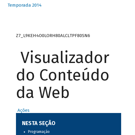
Temporada 2014
Z7_L9KEH4O0LORH80ALCLTPF80SN6
Visualizador
do Conteúdo
da Web
Ações
NESTA SEÇÃO
Programação