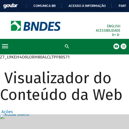
COMUNICA BR
ACESSO À INFORMAÇÃO
PARTI
ENGLISH
ACESSIBILIDADE
A+
A-
Busca
Z7_L9KEH4O0LORH80ALCLTPF80S71
Visualizador do
Conteúdo da Web
Ações
Destaques Prin