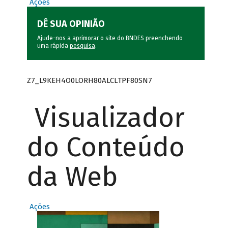
Ações
DÊ SUA OPINIÃO
Ajude-nos a aprimorar o site do BNDES preenchendo
uma rápida
pesquisa
.
Z7_L9KEH4O0LORH80ALCLTPF80SN7
Visualizador
do Conteúdo
da Web
Ações