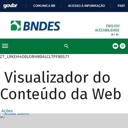
COMUNICA BR
ACESSO À INFORMAÇÃO
PARTI
ENGLISH
ACESSIBILIDADE
A+
A-
Busca
Z7_L9KEH4O0LORH80ALCLTPF80S71
Visualizador do
Conteúdo da Web
Ações
Destaques Prin