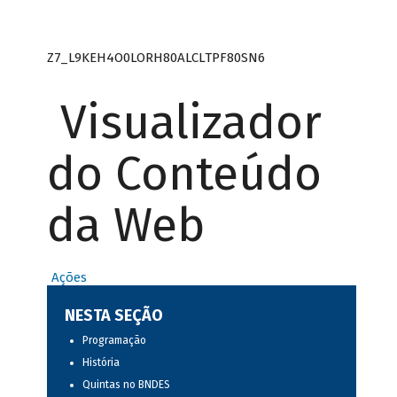
Z7_L9KEH4O0LORH80ALCLTPF80SN6
Visualizador
do Conteúdo
da Web
Ações
NESTA SEÇÃO
Programação
História
Quintas no BNDES