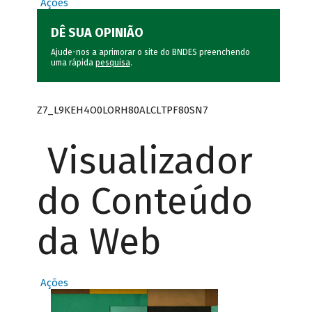
Ações
DÊ SUA OPINIÃO
Ajude-nos a aprimorar o site do BNDES preenchendo
uma rápida
pesquisa
.
Z7_L9KEH4O0LORH80ALCLTPF80SN7
Visualizador
do Conteúdo
da Web
Ações