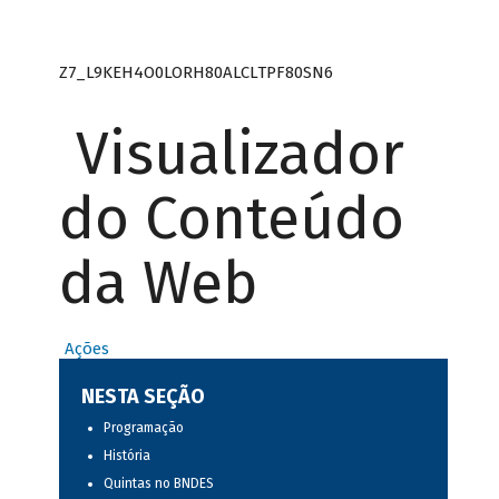
Z7_L9KEH4O0LORH80ALCLTPF80SN6
Visualizador
do Conteúdo
da Web
Ações
NESTA SEÇÃO
Programação
História
Quintas no BNDES