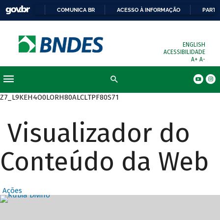
COMUNICA BR
ACESSO À INFORMAÇÃO
PARTI
ENGLISH
ACESSIBILIDADE
A+
A-
Busca
Z7_L9KEH4O0LORH80ALCLTPF80S71
Visualizador do
Conteúdo da Web
Ações
Destaques Prin