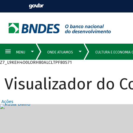
Z7_L9KEH4O0LORH80ALCLTPF80S71
Visualizador do 
Ações
Destaques Prin