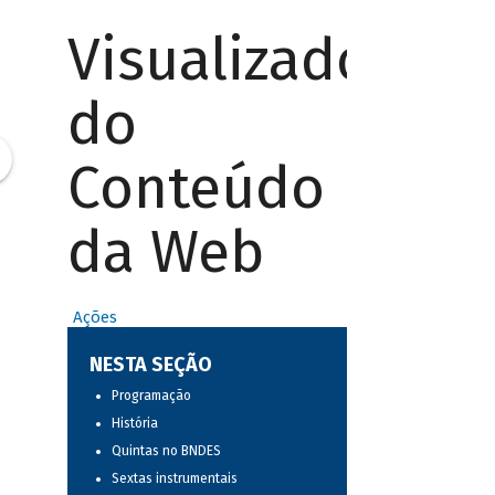
Visualizador
do
Conteúdo
da Web
Ações
NESTA SEÇÃO
Programação
História
Quintas no BNDES
Sextas instrumentais