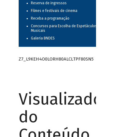
Reserva de ingressos
Filmes e festivais de cinema
Receba a programação
Concursos para Escolha de Espetáculos
Musicais
Galeria BNDES
Z7_L9KEH4O0LORH80ALCLTPF80SN5
Visualizador
do
Conteúdo