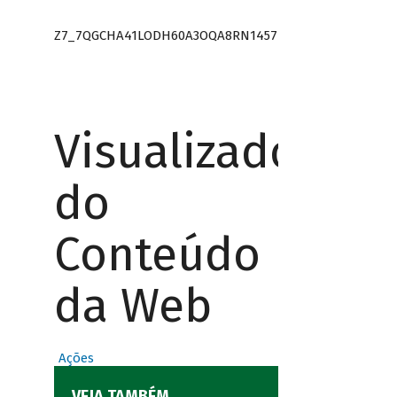
Z7_7QGCHA41LODH60A3OQA8RN1457
Visualizador
do
Conteúdo
da Web
Ações
VEJA TAMBÉM