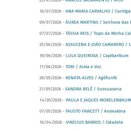
23/07/2026 -
MARCOS SACRAMENTO / Arco
16/07/2026 -
ANA MARIA CARVALHO / Cantiga
09/07/2026 -
ÁUREA MARTINS / Senhora das 
07/07/2026 -
TÁSSIA REIS / Topo da Minha Ca
25/06/2026 -
ASSUCENA E JOÃO CAMARERO / Um
18/06/2026 -
LULA QUEIROGA / Capibaribum
11/06/2026 -
TORI / Areia e Voz
28/05/2026 -
RENATA ALVES / Agôfunfè
21/05/2026 -
SANDRA BELÊ / Sussuarana
14/05/2026 -
PAULA E JAQUES MORELENBAUM 
07/05/2026 -
FAUSTO FAWCETT / Animakina
16/04/2026 -
VINÍCIUS BARROS / Cidadela