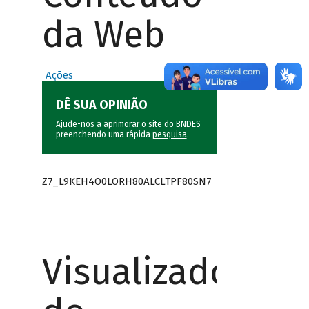
da Web
Ações
DÊ SUA OPINIÃO
Ajude-nos a aprimorar o site do BNDES
preenchendo uma rápida
pesquisa
.
Z7_L9KEH4O0LORH80ALCLTPF80SN7
Visualizador