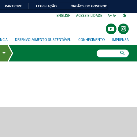
PARTICIPE
LEGISLAÇÃO
ÓRGÃOS DO GOVERNO
⁣
ENGLISH
ACESSIBILIDADE
A+
A-
NCIA
DESENVOLVIMENTO SUSTENTÁVEL
CONHECIMENTO
IMPRENSA
Busca
gem de tela