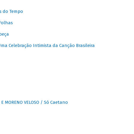
s do Tempo
Folhas
beça
a Celebração Intimista da Canção Brasileira
E MORENO VELOSO / Só Caetano