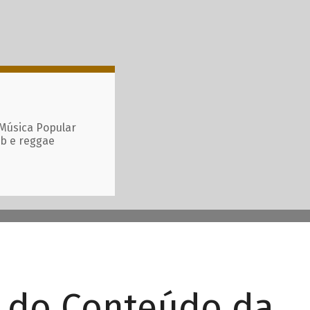
 Música Popular
ub e reggae
r do Conteúdo da