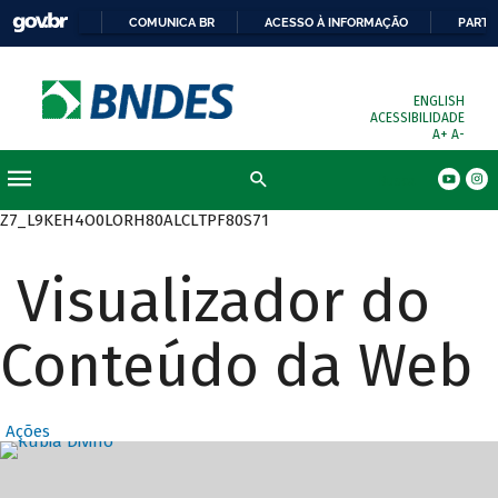
COMUNICA BR
ACESSO À INFORMAÇÃO
PARTI
ENGLISH
ACESSIBILIDADE
A+
A-
Busca
Z7_L9KEH4O0LORH80ALCLTPF80S71
Visualizador do
Conteúdo da Web
Ações
Destaques Prin