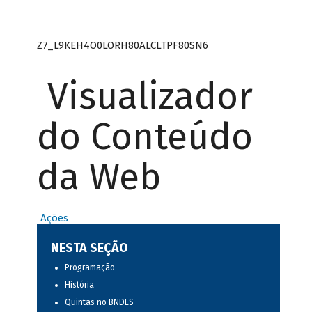
Z7_L9KEH4O0LORH80ALCLTPF80SN6
Visualizador
do Conteúdo
da Web
Ações
NESTA SEÇÃO
Programação
História
Quintas no BNDES