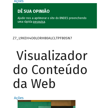
Ações
DÊ SUA OPINIÃO
Ajude-nos a aprimorar o site do BNDES preenchendo
uma rápida
pesquisa
.
Z7_L9KEH4O0LORH80ALCLTPF80SN7
Visualizador
do Conteúdo
da Web
Ações