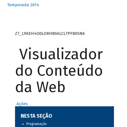
Temporada 2014
Z7_L9KEH4O0LORH80ALCLTPF80SN6
Visualizador
do Conteúdo
da Web
Ações
NESTA SEÇÃO
Programação