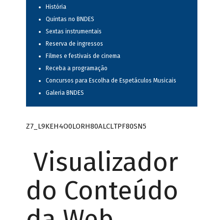
História
Quintas no BNDES
Sextas instrumentais
Reserva de ingressos
Filmes e festivais de cinema
Receba a programação
Concursos para Escolha de Espetáculos Musicais
Galeria BNDES
Z7_L9KEH4O0LORH80ALCLTPF80SN5
Visualizador
do Conteúdo
da Web