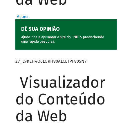
Ações
DÊ SUA OPINIÃO
Ajude-nos a aprimorar o site do BNDES preenchendo
uma rápida
pesquisa
.
Z7_L9KEH4O0LORH80ALCLTPF80SN7
Visualizador
do Conteúdo
da Web