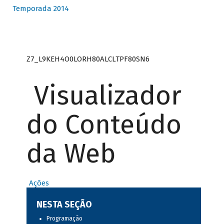
Temporada 2014
Z7_L9KEH4O0LORH80ALCLTPF80SN6
Visualizador
do Conteúdo
da Web
Ações
NESTA SEÇÃO
Programação