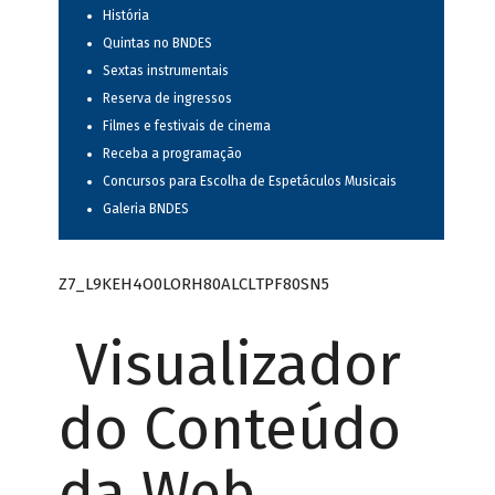
História
Quintas no BNDES
Sextas instrumentais
Reserva de ingressos
Filmes e festivais de cinema
Receba a programação
Concursos para Escolha de Espetáculos Musicais
Galeria BNDES
Z7_L9KEH4O0LORH80ALCLTPF80SN5
Visualizador
do Conteúdo
da Web