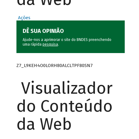
Ações
DÊ SUA OPINIÃO
Ajude-nos a aprimorar o site do BNDES preenchendo
uma rápida
pesquisa
.
Z7_L9KEH4O0LORH80ALCLTPF80SN7
Visualizador
do Conteúdo
da Web