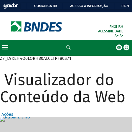
COMUNICA BR
ACESSO À INFORMAÇÃO
PARTI
ENGLISH
ACESSIBILIDADE
A+
A-
Busca
Z7_L9KEH4O0LORH80ALCLTPF80S71
Visualizador do
Conteúdo da Web
Ações
Destaques Prin