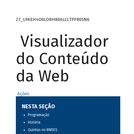
Z7_L9KEH4O0LORH80ALCLTPF80SN6
Visualizador
do Conteúdo
da Web
Ações
NESTA SEÇÃO
Programação
História
Quintas no BNDES