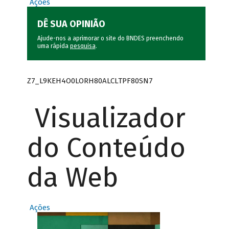
Ações
DÊ SUA OPINIÃO
Ajude-nos a aprimorar o site do BNDES preenchendo
uma rápida
pesquisa
.
Z7_L9KEH4O0LORH80ALCLTPF80SN7
Visualizador
do Conteúdo
da Web
Ações