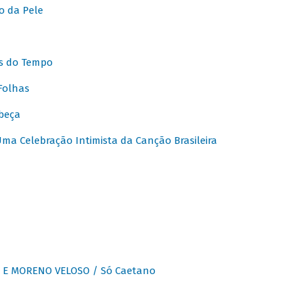
o da Pele
s do Tempo
Folhas
beça
a Celebração Intimista da Canção Brasileira
E MORENO VELOSO / Só Caetano