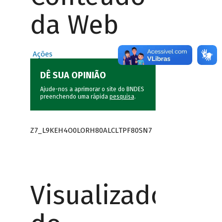
da Web
Ações
DÊ SUA OPINIÃO
Ajude-nos a aprimorar o site do BNDES
preenchendo uma rápida
pesquisa
.
Z7_L9KEH4O0LORH80ALCLTPF80SN7
Visualizador