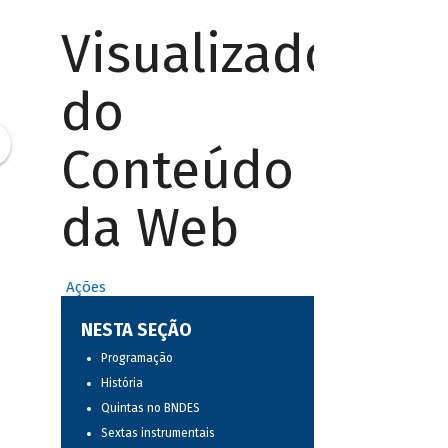
Visualizador
do
Conteúdo
da Web
Ações
NESTA SEÇÃO
Programação
História
Quintas no BNDES
Sextas instrumentais