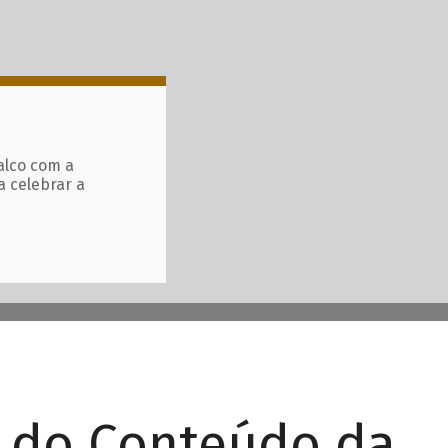
alco com a
a celebrar a
r do Conteúdo da