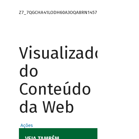
Z7_7QGCHA41LODH60A3OQA8RN1457
Visualizador
do
Conteúdo
da Web
Ações
VEJA TAMBÉM