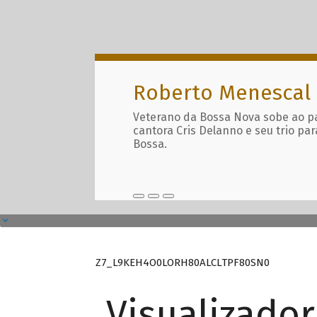
Roberto Menescal
Veterano da Bossa Nova sobe ao p
cantora Cris Delanno e seu trio par
Bossa.
Z7_L9KEH4O0LORH80ALCLTPF80SN0
Visualizado