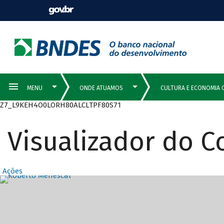
Z7_L9KEH4O0LORH80ALCLTPF80S71
Visualizador do 
Ações
Destaques Prin