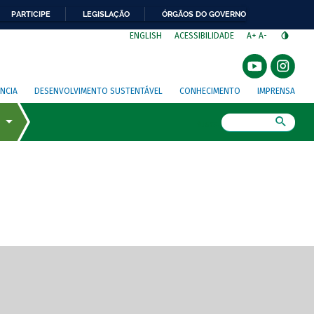
PARTICIPE
LEGISLAÇÃO
ÓRGÃOS DO GOVERNO
⁣
ENGLISH
ACESSIBILIDADE
A+
A-
NCIA
DESENVOLVIMENTO SUSTENTÁVEL
CONHECIMENTO
IMPRENSA
Busca
gem de tela