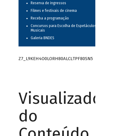
Reserva de ingressos
Filmes e festivais de cinema
Receba a programação
Concursos para Escolha de Espetáculos
Musicais
Galeria BNDES
Z7_L9KEH4O0LORH80ALCLTPF80SN5
Visualizador
do
Conteúdo