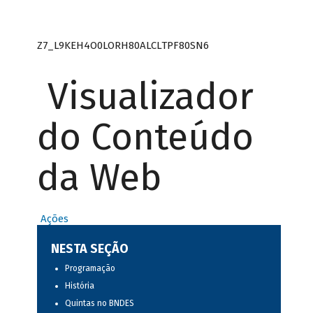
Z7_L9KEH4O0LORH80ALCLTPF80SN6
Visualizador
do Conteúdo
da Web
Ações
NESTA SEÇÃO
Programação
História
Quintas no BNDES