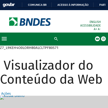
COMUNICA BR
ACESSO À INFORMAÇÃO
PARTI
ENGLISH
ACESSIBILIDADE
A+
A-
Busca
Z7_L9KEH4O0LORH80ALCLTPF80S71
Visualizador do
Conteúdo da Web
Ações
Destaques Prin