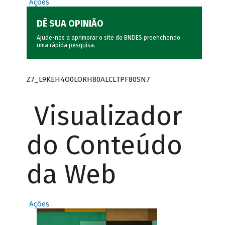
Ações
DÊ SUA OPINIÃO
Ajude-nos a aprimorar o site do BNDES preenchendo
uma rápida
pesquisa
.
Z7_L9KEH4O0LORH80ALCLTPF80SN7
Visualizador
do Conteúdo
da Web
Ações