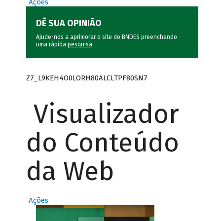
Ações
DÊ SUA OPINIÃO
Ajude-nos a aprimorar o site do BNDES preenchendo
uma rápida
pesquisa
.
Z7_L9KEH4O0LORH80ALCLTPF80SN7
Visualizador
do Conteúdo
da Web
Ações