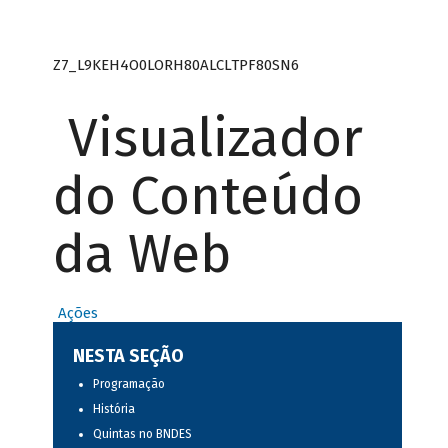
Z7_L9KEH4O0LORH80ALCLTPF80SN6
Visualizador
do Conteúdo
da Web
Ações
NESTA SEÇÃO
Programação
História
Quintas no BNDES