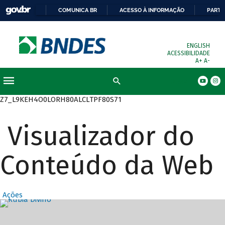
COMUNICA BR
ACESSO À INFORMAÇÃO
PARTI
ENGLISH
ACESSIBILIDADE
A+
A-
Busca
Z7_L9KEH4O0LORH80ALCLTPF80S71
Visualizador do
Conteúdo da Web
Ações
Destaques Prin