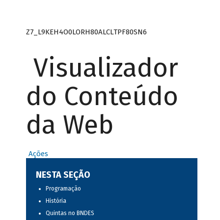
Z7_L9KEH4O0LORH80ALCLTPF80SN6
Visualizador
do Conteúdo
da Web
Ações
NESTA SEÇÃO
Programação
História
Quintas no BNDES