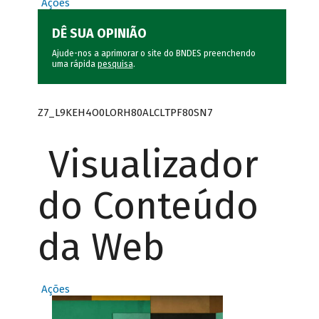
Ações
DÊ SUA OPINIÃO
Ajude-nos a aprimorar o site do BNDES preenchendo
uma rápida
pesquisa
.
Z7_L9KEH4O0LORH80ALCLTPF80SN7
Visualizador
do Conteúdo
da Web
Ações