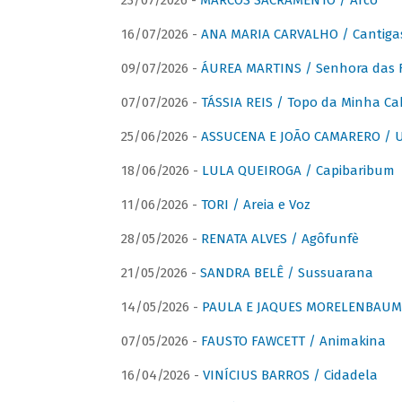
23/07/2026 -
MARCOS SACRAMENTO / Arco
16/07/2026 -
ANA MARIA CARVALHO / Cantiga
09/07/2026 -
ÁUREA MARTINS / Senhora das 
07/07/2026 -
TÁSSIA REIS / Topo da Minha Ca
25/06/2026 -
ASSUCENA E JOÃO CAMARERO / Um
18/06/2026 -
LULA QUEIROGA / Capibaribum
11/06/2026 -
TORI / Areia e Voz
28/05/2026 -
RENATA ALVES / Agôfunfè
21/05/2026 -
SANDRA BELÊ / Sussuarana
14/05/2026 -
PAULA E JAQUES MORELENBAUM 
07/05/2026 -
FAUSTO FAWCETT / Animakina
16/04/2026 -
VINÍCIUS BARROS / Cidadela