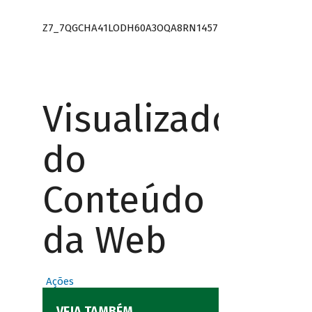
Z7_7QGCHA41LODH60A3OQA8RN1457
Visualizador
do
Conteúdo
da Web
Ações
VEJA TAMBÉM