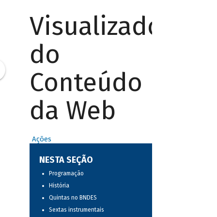
Visualizador
do
Conteúdo
da Web
Ações
NESTA SEÇÃO
Programação
História
Quintas no BNDES
Sextas instrumentais