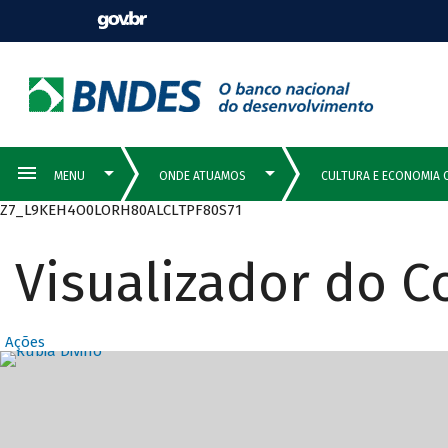
Z7_L9KEH4O0LORH80ALCLTPF80S71
Visualizador do 
Ações
Destaques Prin