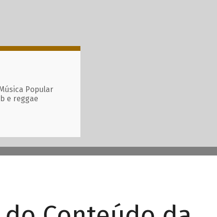
 Música Popular
ub e reggae
r do Conteúdo da