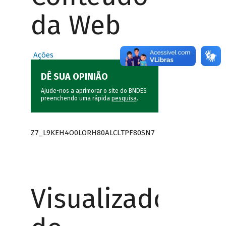
da Web
Ações
DÊ SUA OPINIÃO
Ajude-nos a aprimorar o site do BNDES
preenchendo uma rápida
pesquisa
.
Z7_L9KEH4O0LORH80ALCLTPF80SN7
Visualizador