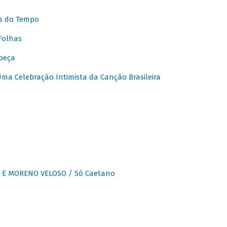
s do Tempo
Folhas
beça
a Celebração Intimista da Canção Brasileira
E MORENO VELOSO / Só Caetano