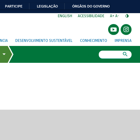
PARTICIPE
LEGISLAÇÃO
ÓRGÃOS DO GOVERNO
⁣
ENGLISH
ACESSIBILIDADE
A+
A-
NCIA
DESENVOLVIMENTO SUSTENTÁVEL
CONHECIMENTO
IMPRENSA
Busca
gem de tela