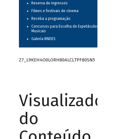
Reserva de ingressos
Filmes e festivais de cinema
Receba a programação
Concursos para Escolha de Espetáculos
Musicais
Galeria BNDES
Z7_L9KEH4O0LORH80ALCLTPF80SN5
Visualizador
do
Conteúdo