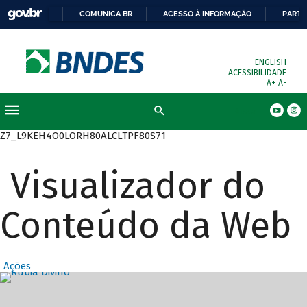
COMUNICA BR
ACESSO À INFORMAÇÃO
PARTI
ENGLISH
ACESSIBILIDADE
A+
A-
Busca
Z7_L9KEH4O0LORH80ALCLTPF80S71
Visualizador do
Conteúdo da Web
Ações
Destaques Prin