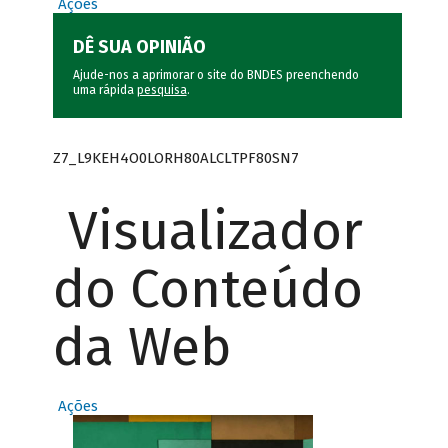
Ações
DÊ SUA OPINIÃO
Ajude-nos a aprimorar o site do BNDES preenchendo
uma rápida
pesquisa
.
Z7_L9KEH4O0LORH80ALCLTPF80SN7
Visualizador
do Conteúdo
da Web
Ações