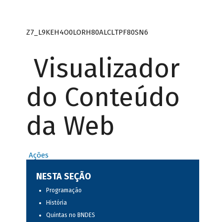
Z7_L9KEH4O0LORH80ALCLTPF80SN6
Visualizador
do Conteúdo
da Web
Ações
NESTA SEÇÃO
Programação
História
Quintas no BNDES