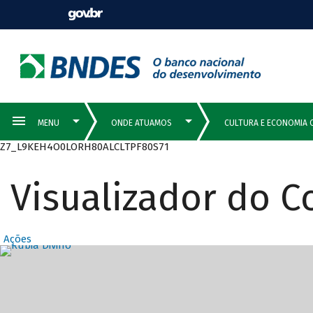
Z7_L9KEH4O0LORH80ALCLTPF80S71
Visualizador do 
Ações
Destaques Prin