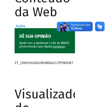
da Web
Ações
DÊ SUA OPINIÃO
Ajude-nos a aprimorar o site do BNDES
preenchendo uma rápida
pesquisa
.
Z7_L9KEH4O0LORH80ALCLTPF80SN7
Visualizador