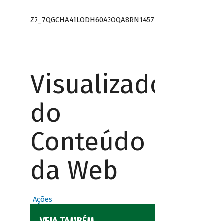
Z7_7QGCHA41LODH60A3OQA8RN1457
Visualizador
do
Conteúdo
da Web
Ações
VEJA TAMBÉM