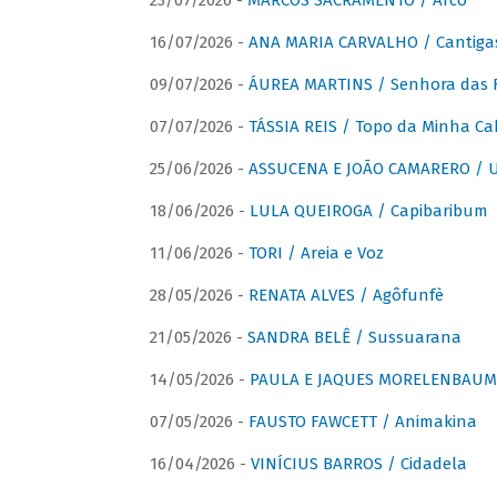
23/07/2026 -
MARCOS SACRAMENTO / Arco
16/07/2026 -
ANA MARIA CARVALHO / Cantiga
09/07/2026 -
ÁUREA MARTINS / Senhora das 
07/07/2026 -
TÁSSIA REIS / Topo da Minha Ca
25/06/2026 -
ASSUCENA E JOÃO CAMARERO / Um
18/06/2026 -
LULA QUEIROGA / Capibaribum
11/06/2026 -
TORI / Areia e Voz
28/05/2026 -
RENATA ALVES / Agôfunfè
21/05/2026 -
SANDRA BELÊ / Sussuarana
14/05/2026 -
PAULA E JAQUES MORELENBAUM 
07/05/2026 -
FAUSTO FAWCETT / Animakina
16/04/2026 -
VINÍCIUS BARROS / Cidadela