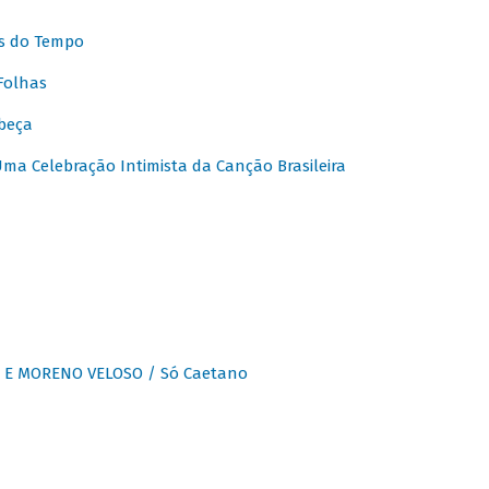
s do Tempo
Folhas
beça
a Celebração Intimista da Canção Brasileira
E MORENO VELOSO / Só Caetano