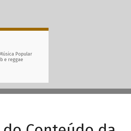
 Música Popular
ub e reggae
r do Conteúdo da