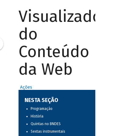
Visualizador
do
Conteúdo
da Web
Ações
NESTA SEÇÃO
Programação
História
Quintas no BNDES
Sextas instrumentais