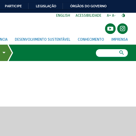
PARTICIPE
LEGISLAÇÃO
ÓRGÃOS DO GOVERNO
⁣
ENGLISH
ACESSIBILIDADE
A+
A-
NCIA
DESENVOLVIMENTO SUSTENTÁVEL
CONHECIMENTO
IMPRENSA
Busca
gem de tela