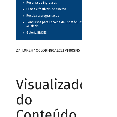
Reserva de ingressos
Filmes e festivais de cinema
Receba a programação
Concursos para Escolha de Espetáculos
Musicais
Galeria BNDES
Z7_L9KEH4O0LORH80ALCLTPF80SN5
Visualizador
do
Conteúdo