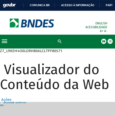
COMUNICA BR
ACESSO À INFORMAÇÃO
PARTI
ENGLISH
ACESSIBILIDADE
A+
A-
Busca
Z7_L9KEH4O0LORH80ALCLTPF80S71
Visualizador do
Conteúdo da Web
Ações
Destaques Prin