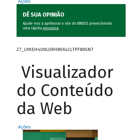
Ações
DÊ SUA OPINIÃO
Ajude-nos a aprimorar o site do BNDES preenchendo
uma rápida
pesquisa
.
Z7_L9KEH4O0LORH80ALCLTPF80SN7
Visualizador
do Conteúdo
da Web
Ações