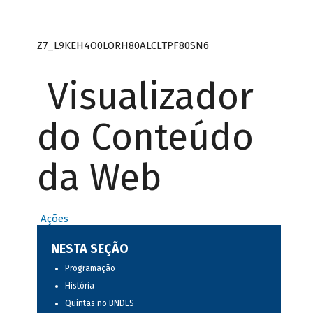
Z7_L9KEH4O0LORH80ALCLTPF80SN6
Visualizador
do Conteúdo
da Web
Ações
NESTA SEÇÃO
Programação
História
Quintas no BNDES