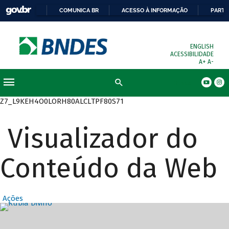
COMUNICA BR
ACESSO À INFORMAÇÃO
PARTI
ENGLISH
ACESSIBILIDADE
A+
A-
Busca
Z7_L9KEH4O0LORH80ALCLTPF80S71
Visualizador do
Conteúdo da Web
Ações
Destaques Prin