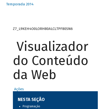
Temporada 2014
Z7_L9KEH4O0LORH80ALCLTPF80SN6
Visualizador
do Conteúdo
da Web
Ações
NESTA SEÇÃO
Programação