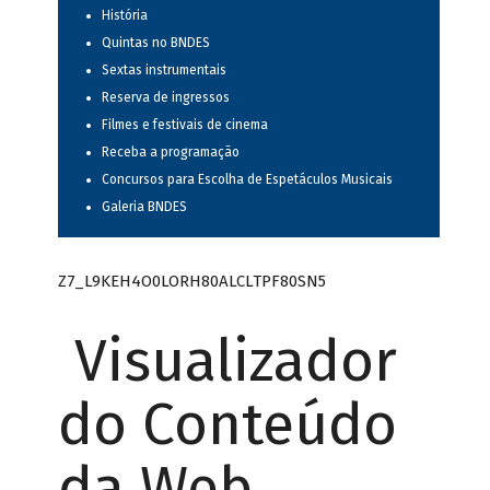
História
Quintas no BNDES
Sextas instrumentais
Reserva de ingressos
Filmes e festivais de cinema
Receba a programação
Concursos para Escolha de Espetáculos Musicais
Galeria BNDES
Z7_L9KEH4O0LORH80ALCLTPF80SN5
Visualizador
do Conteúdo
da Web