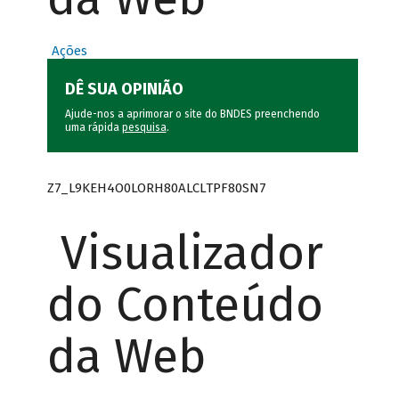
Ações
DÊ SUA OPINIÃO
Ajude-nos a aprimorar o site do BNDES preenchendo
uma rápida
pesquisa
.
Z7_L9KEH4O0LORH80ALCLTPF80SN7
Visualizador
do Conteúdo
da Web